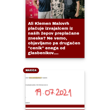
Ali Klemen Malovrh
plačuje izvajalcem iz
naših žepov preplačane
zneske? Ne vemo,
objavljamo pa drugačen
"cenik" enega od
glasbenikov....
MARICA