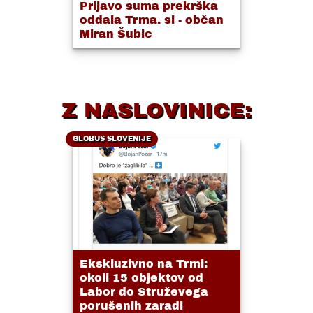
Prijavo suma prekrška
oddala Trma. si - občan
Miran Šubic
Z NASLOVINICE:
GLOBUS SLOVENIJE
Ekskluzivno na Trmi:
okoli 15 objektov od
Labor do Struževega
porušenih zaradi