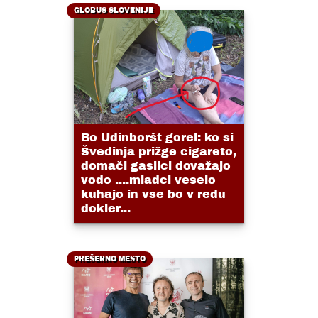
GLOBUS SLOVENIJE
Bo Udinboršt gorel: ko si
Švedinja prižge cigareto,
domači gasilci dovažajo
vodo ....mladci veselo
kuhajo in vse bo v redu
dokler...
PREŠERNO MESTO