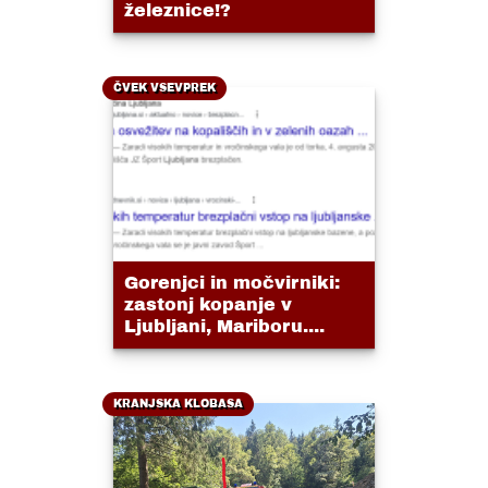
železnice!?
ČVEK VSEVPREK
Gorenjci in močvirniki:
zastonj kopanje v
Ljubljani, Mariboru....
KRANJSKA KLOBASA