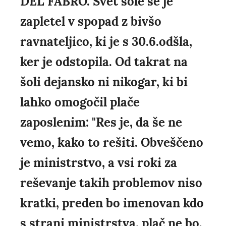
DEL FABRO. Svet šole se je
zapletel v spopad z bivšo
ravnateljico, ki je s 30.6.odšla,
ker je odstopila. Od takrat na
šoli dejansko ni nikogar, ki bi
lahko omogočil plače
zaposlenim: "Res je, da še ne
vemo, kako to rešiti. Obveščeno
je ministrstvo, a vsi roki za
reševanje takih problemov niso
kratki, preden bo imenovan kdo
s strani ministrstva, plač ne bo.