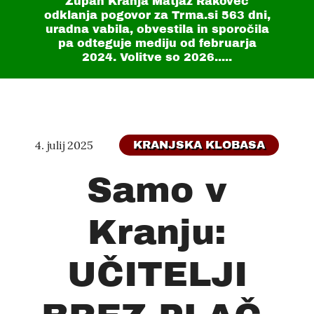
Župan Kranja Matjaž Rakovec
odklanja pogovor za Trma.si
563 dni
,
uradna vabila, obvestila in sporočila
pa odteguje mediju od februarja
2024. Volitve so 2026.....
4. julij 2025
KRANJSKA KLOBASA
Samo v
Kranju:
UČITELJI