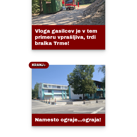
Vloga gasilcev je v tem
primeru vprašljiva, trdi
bralka Trme!
KRANJ+
Namesto ograje...ograja!