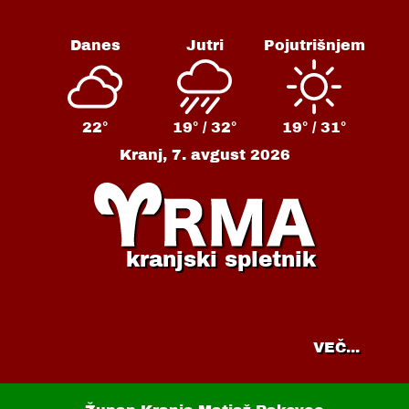
Danes
Jutri
Pojutrišnjem
22°
19° /
32°
19° /
31°
Kranj,
7. avgust 2026
kranjski spletnik
VEČ...