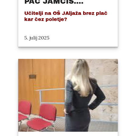
PAČ JAMČIŠ....
Učitelji na OŠ JAljaža brez plač
kar čez poletje?
5. julij 2025