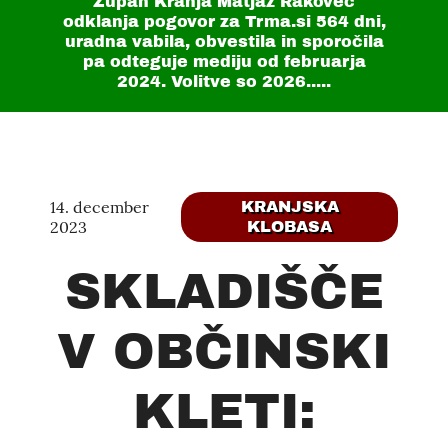
Župan Kranja Matjaž Rakovec
odklanja pogovor za Trma.si
564 dni
,
uradna vabila, obvestila in sporočila
pa odteguje mediju od februarja
2024. Volitve so 2026.....
14. december
KRANJSKA
2023
KLOBASA
SKLADIŠČE
V OBČINSKI
KLETI: