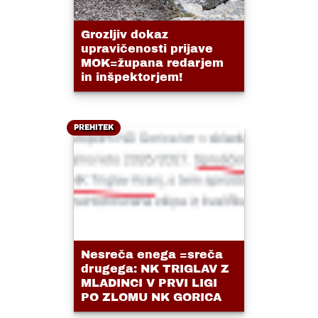
Grozljiv dokaz
upravičenosti prijave
MOK=župana redarjem
in inšpektorjem!
PREHITEK
Nesreča enega =sreča
drugega: NK TRIGLAV Z
MLADINCI V PRVI LIGI
PO ZLOMU NK GORICA