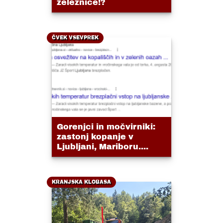
železnice!?
ČVEK VSEVPREK
Gorenjci in močvirniki:
zastonj kopanje v
Ljubljani, Mariboru....
KRANJSKA KLOBASA