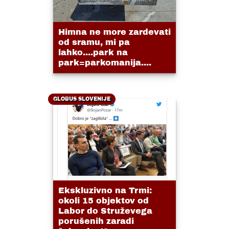
Himna ne more zardevati
od sramu, mi pa
lahko....park na
park=parkomanija....
GLOBUS SLOVENIJE
Ekskluzivno na Trmi:
okoli 15 objektov od
Labor do Struževega
porušenih zaradi