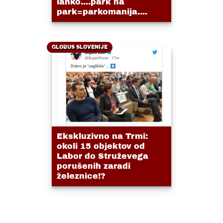
lahko....park na
park=parkomanija....
GLOBUS SLOVENIJE
Ekskluzivno na Trmi:
okoli 15 objektov od
Labor do Struževega
porušenih zaradi
železnice!?