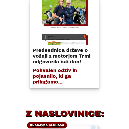
Predsednica države o
vožnji z motorjem Trmi
odgovorila isti dan!
Pohvalen odziv in
pojasnilo, ki ga
prilagamo...
Z NASLOVINICE:
KRANJSKA KLOBASA