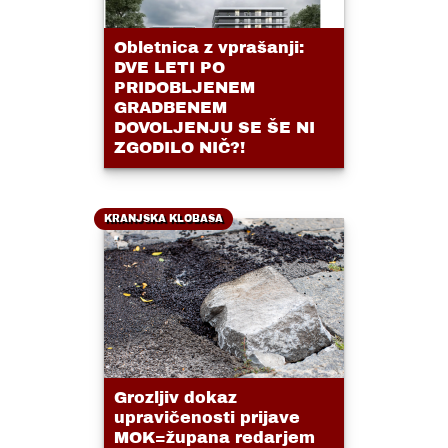
Obletnica z vprašanji:
DVE LETI PO
PRIDOBLJENEM
GRADBENEM
DOVOLJENJU SE ŠE NI
ZGODILO NIČ?!
KRANJSKA KLOBASA
Grozljiv dokaz
upravičenosti prijave
MOK=župana redarjem