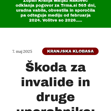
Župan Kranja Matjaž Rakovec
odklanja pogovor za Trma.si
565 dni
,
uradna vabila, obvestila in sporočila
pa odteguje mediju od februarja
2024. Volitve so 2026.....
7. maj 2025
KRANJSKA KLOBASA
Škoda za
invalide in
druge