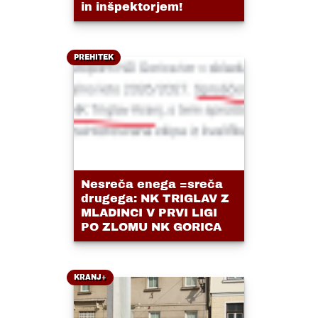
in inšpektorjem!
PREHITEK
Nesreča enega =sreča
drugega: NK TRIGLAV Z
MLADINCI V PRVI LIGI
PO ZLOMU NK GORICA
KRANJ+