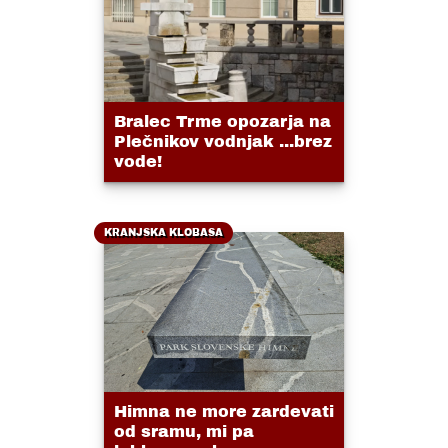
Bralec Trme opozarja na
Plečnikov vodnjak ...brez
vode!
KRANJSKA KLOBASA
Himna ne more zardevati
od sramu, mi pa