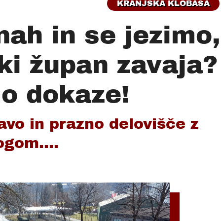
KRANJSKA KLOBASA
nah in se jezimo,
ki župan zavaja?
o dokaze!
vo in prazno delovišče z
ogom....