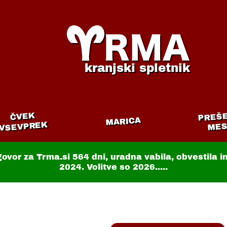
kranjski spletnik
PREŠ
ČVEK
MARICA
VSEVPREK
MES
govor za Trma.si
564 dni
, uradna vabila, obvestila 
2024. Volitve so 2026.....