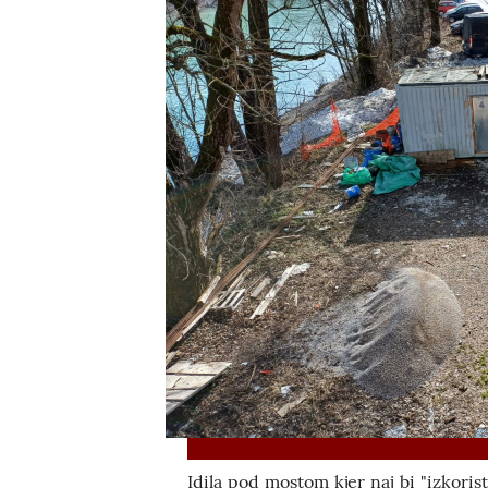
Idila pod mostom kjer naj bi "izkorist