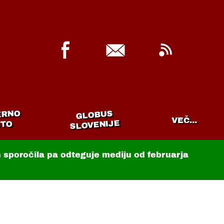
ERNO
GLOBUS
VEČ...
SLOVENIJE
TO
in sporočila pa odteguje mediju od februarja