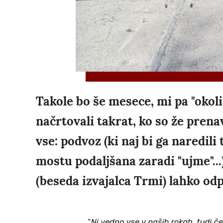
Takole bo še mesece, mi pa "okoli
načrtovali takrat, ko so že prenav
vse: podvoz (ki naj bi ga naredili
mostu podaljšana zaradi "ujme"...
(beseda izvajalca Trmi) lahko odprl