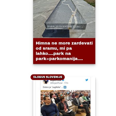
Himna ne more zardevati
od sramu, mi pa
lahko....park na
park=parkomanija....
GLOBUS SLOVENIJE