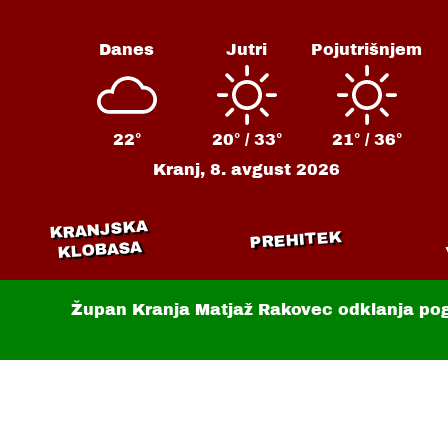
Danes
Jutri
Pojutrišnjem
22°
20° /
33°
21° /
36°
Kranj,
8. avgust 2026
KRANJSKA
PREHITEK
KLOBASA
Župan Kranja Matjaž Rakovec odklanja po