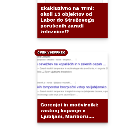
Ekskluzivno na Trmi:
okoli 15 objektov od
Labor do Struževega
porušenih zaradi
železnice!?
ČVEK VSEVPREK
Gorenjci in močvirniki:
zastonj kopanje v
Ljubljani, Mariboru....