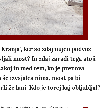
 Kranja", ker so zdaj nujen podvoz
ljali most? In zdaj zaradi tega stoji
 takoj in med tem, ko je prenova
) še izvajalca nima, most pa bi
i že lani. Kdo je torej kaj obljubljal?