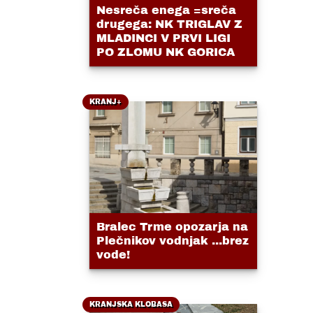
Nesreča enega =sreča
drugega: NK TRIGLAV Z
MLADINCI V PRVI LIGI
PO ZLOMU NK GORICA
KRANJ+
Bralec Trme opozarja na
Plečnikov vodnjak ...brez
vode!
KRANJSKA KLOBASA