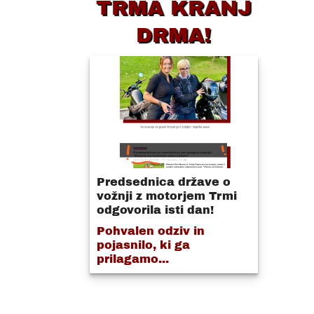
TRMA KRANJ
DRMA!
Predsednica države o
vožnji z motorjem Trmi
odgovorila isti dan!
Pohvalen odziv in
pojasnilo, ki ga
prilagamo...