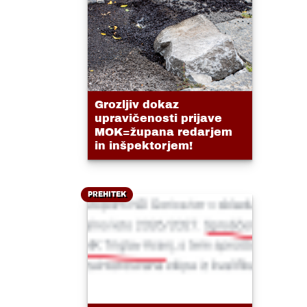
Grozljiv dokaz
upravičenosti prijave
MOK=župana redarjem
in inšpektorjem!
PREHITEK