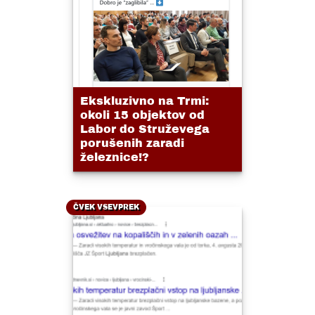
Ekskluzivno na Trmi:
okoli 15 objektov od
Labor do Struževega
porušenih zaradi
železnice!?
ČVEK VSEVPREK