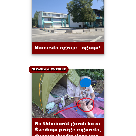
Namesto ograje...ograja!
GLOBUS SLOVENIJE
Bo Udinboršt gorel: ko si
Švedinja prižge cigareto,
domači gasilci dovažajo