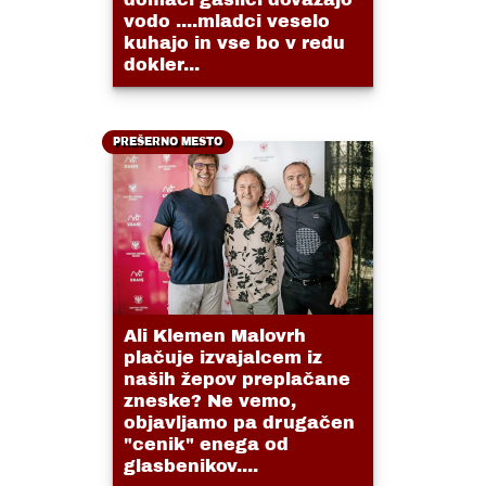
vodo ....mladci veselo
kuhajo in vse bo v redu
dokler...
PREŠERNO MESTO
Ali Klemen Malovrh
plačuje izvajalcem iz
naših žepov preplačane
zneske? Ne vemo,
objavljamo pa drugačen
"cenik" enega od
glasbenikov....