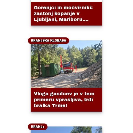
Gorenjci in močvirniki:
zastonj kopanje v
Ljubljani, Mariboru....
KRANJSKA KLOBASA
Vloga gasilcev je v tem
primeru vprašljiva, trdi
bralka Trme!
KRANJ+