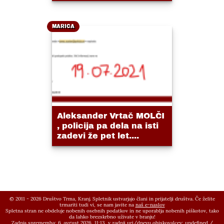
MARICA
Aleksander Vrtač MOLČI
, policija pa dela na isti
zadevi že pet let....
© 2011 - 2026 Društvo Trma, Kranj. Spletnik ustvarjajo člani in prijatelji društva. Če želite
trmariti tudi vi, se nam javite na
naš e-naslov
Spletna stran ne obdeluje nobenih osebnih podatkov in ne uporablja nobenih piškotov, tako
da lahko brezskrbno uživate v branju!
Zadnja sprememba: 6. avgust 2026, 11:13,
v zadnji uri/dnevu obiskovalcev:
undefined
/