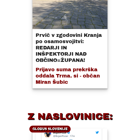
Prvič v zgodovini Kranja
po osamosvojitvi:
REDARJI IN
INŠPEKTORJI NAD
OBČINO=ŽUPANA!
Prijavo suma prekrška
oddala Trma. si - občan
Miran Šubic
Z NASLOVINICE:
GLOBUS SLOVENIJE