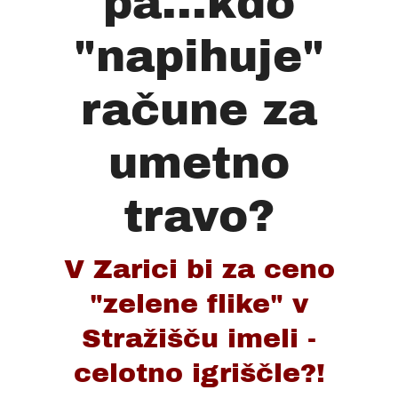
pa...kdo
"napihuje"
račune za
umetno
travo?
V Zarici bi za ceno
"zelene flike" v
Stražišču imeli -
celotno igriščle?!