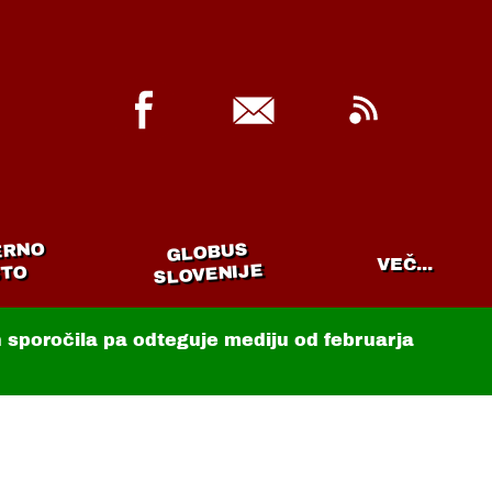
ERNO
GLOBUS
VEČ...
SLOVENIJE
TO
in sporočila pa odteguje mediju od februarja