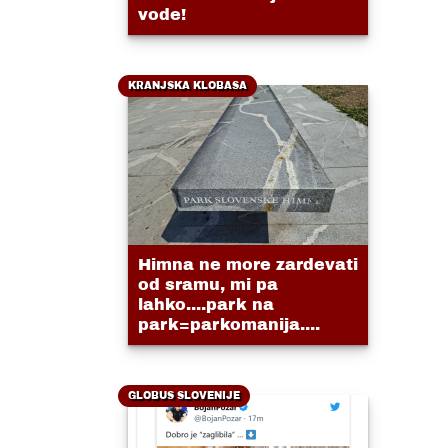
vode!
KRANJSKA KLOBASA
Himna ne more zardevati
od sramu, mi pa
lahko....park na
park=parkomanija....
GLOBUS SLOVENIJE