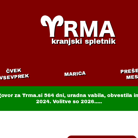
kranjski spletnik
PREŠ
ČVEK
MARICA
VSEVPREK
MES
govor za Trma.si
564 dni
, uradna vabila, obvestila 
2024. Volitve so 2026.....