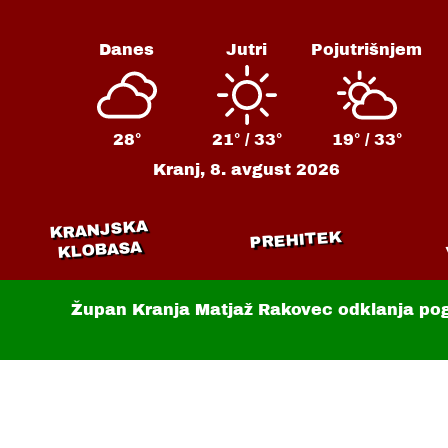
Danes
Jutri
Pojutrišnjem
28°
21° /
33°
19° /
33°
Kranj,
8. avgust 2026
KRANJSKA
PREHITEK
KLOBASA
Župan Kranja Matjaž Rakovec odklanja po