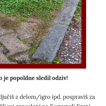
o je popoldne sledil odziv!
ljučiš z delom/igro ipd. pospraviš za