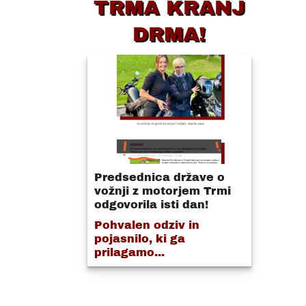
TRMA KRANJ
DRMA!
Predsednica države o
vožnji z motorjem Trmi
odgovorila isti dan!
Pohvalen odziv in
pojasnilo, ki ga
prilagamo...