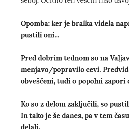
seboj. Očitno teh veščin niso usvoj
Opomba: ker je bralka videla napi
pustili oni...
Pred dobrim tednom so na Valjavč
menjavo/popravilo cevi. Predvide
obveščeni, tudi o popolni zapori c
Ko so z delom zaključili, so pustil
In tako je še danes, pa v tem času 
delali.