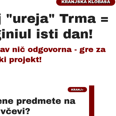
KRANJSKA KLOBASA
 "ureja" Trma =
niul isti dan!
av nič odgovorna - gre za
i projekt!