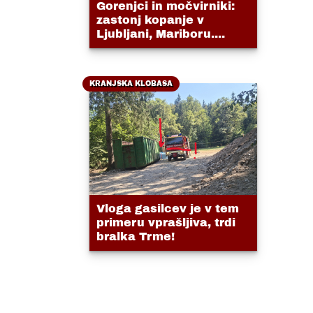
Gorenjci in močvirniki:
zastonj kopanje v
Ljubljani, Mariboru....
KRANJSKA KLOBASA
Vloga gasilcev je v tem
primeru vprašljiva, trdi
bralka Trme!