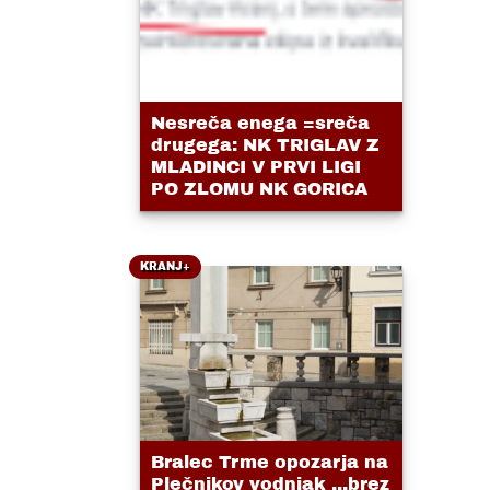
Nesreča enega =sreča
drugega: NK TRIGLAV Z
MLADINCI V PRVI LIGI
PO ZLOMU NK GORICA
KRANJ+
Bralec Trme opozarja na
Plečnikov vodnjak ...brez