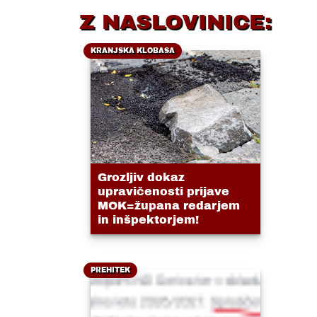
Z NASLOVINICE:
KRANJSKA KLOBASA
Grozljiv dokaz
upravičenosti prijave
MOK=župana redarjem
in inšpektorjem!
PREHITEK