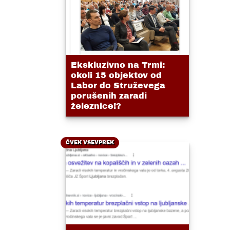
Ekskluzivno na Trmi:
okoli 15 objektov od
Labor do Struževega
porušenih zaradi
železnice!?
ČVEK VSEVPREK