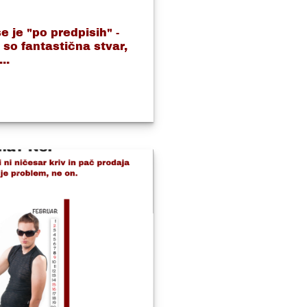
 je "po predpisih" -
so fantastična stvar,
..