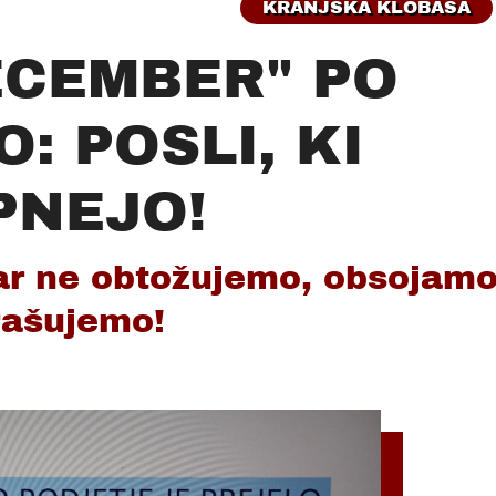
KRANJSKA KLOBASA
ECEMBER" PO
: POSLI, KI
PNEJO!
gar ne obtožujemo, obsojam
rašujemo!