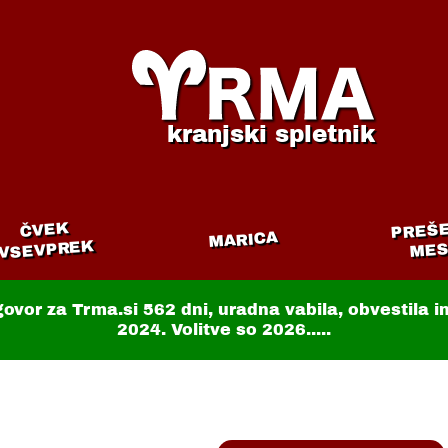
kranjski spletnik
PREŠ
ČVEK
MARICA
VSEVPREK
MES
govor za Trma.si
562 dni
, uradna vabila, obvestila 
2024. Volitve so 2026.....