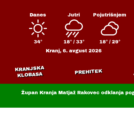
Danes
Jutri
Pojutrišnjem
34°
18° /
33°
18° /
29°
Kranj,
6. avgust 2026
KRANJSKA
PREHITEK
KLOBASA
Župan Kranja Matjaž Rakovec odklanja po