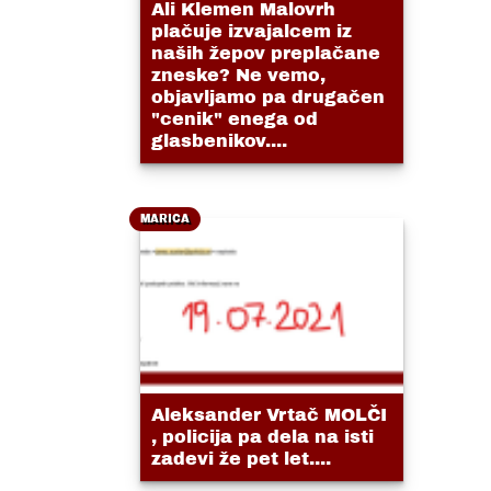
Ali Klemen Malovrh
plačuje izvajalcem iz
naših žepov preplačane
zneske? Ne vemo,
objavljamo pa drugačen
"cenik" enega od
glasbenikov....
MARICA
Aleksander Vrtač MOLČI
, policija pa dela na isti
zadevi že pet let....