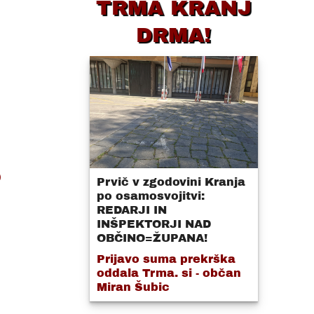
TRMA KRANJ
DRMA!
o
Prvič v zgodovini Kranja
po osamosvojitvi:
REDARJI IN
INŠPEKTORJI NAD
OBČINO=ŽUPANA!
Prijavo suma prekrška
oddala Trma. si - občan
Miran Šubic