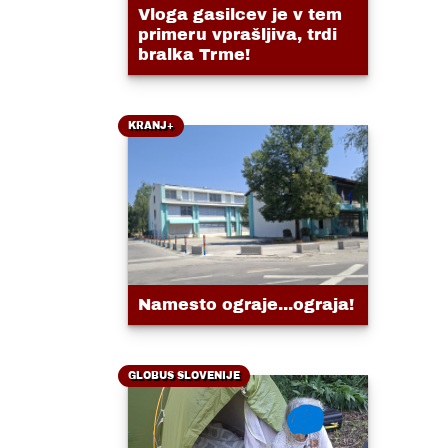
Vloga gasilcev je v tem
primeru vprašljiva, trdi
bralka Trme!
KRANJ+
Namesto ograje...ograja!
GLOBUS SLOVENIJE