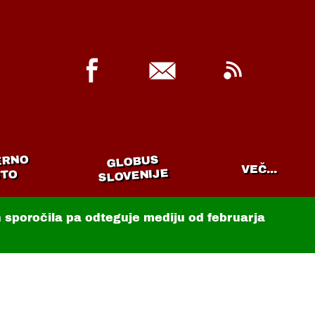
ERNO
GLOBUS
VEČ...
SLOVENIJE
TO
in sporočila pa odteguje mediju od februarja