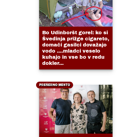
Bo Udinboršt gorel: ko si
Švedinja prižge cigareto,
domači gasilci dovažajo
vodo ....mladci veselo
kuhajo in vse bo v redu
dokler...
PREŠERNO MESTO