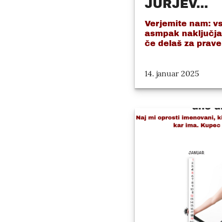
JURJEV...
Verjemite nam: vse
asmpak naključja 
če delaš za prave.
14. januar 2025