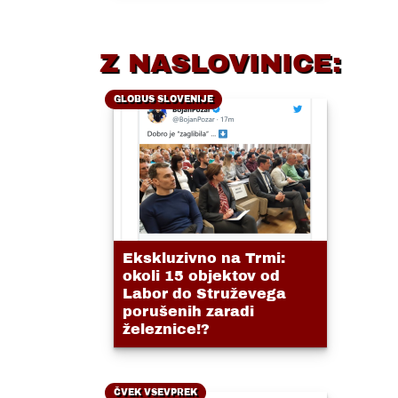
Z NASLOVINICE:
GLOBUS SLOVENIJE
Ekskluzivno na Trmi:
okoli 15 objektov od
Labor do Struževega
porušenih zaradi
železnice!?
ČVEK VSEVPREK