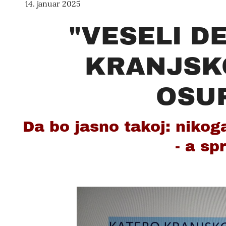
14. januar 2025
"VESELI D
KRANJSKO
OSU
Da bo jasno takoj: niko
- a sp