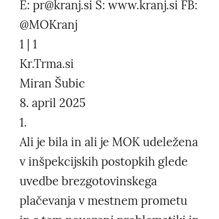
E: pr@kranj.si S: www.kranj.si FB:
@MOKranj
1 | 1
Kr.Trma.si
Miran Šubic
8. april 2025
1.
Ali je bila in ali je MOK udeležena
v inšpekcijskih postopkih glede
uvedbe brezgotovinskega
plačevanja v mestnem prometu