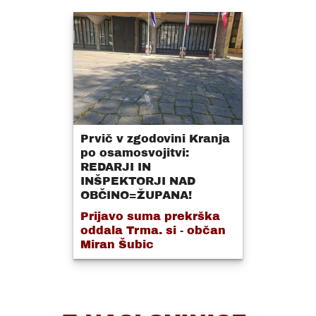
Prvič v zgodovini Kranja
po osamosvojitvi:
REDARJI IN
INŠPEKTORJI NAD
OBČINO=ŽUPANA!
Prijavo suma prekrška
oddala Trma. si - občan
Miran Šubic