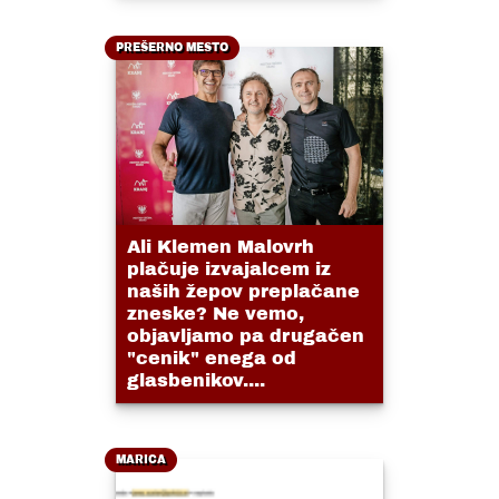
PREŠERNO MESTO
Ali Klemen Malovrh
plačuje izvajalcem iz
naših žepov preplačane
zneske? Ne vemo,
objavljamo pa drugačen
"cenik" enega od
glasbenikov....
MARICA