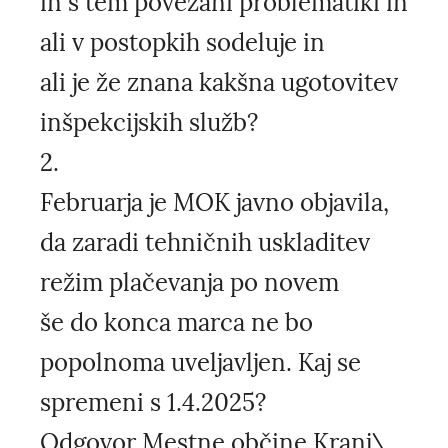
in s tem povezani problematiki in
ali v postopkih sodeluje in
ali je že znana kakšna ugotovitev
inšpekcijskih služb?
2.
Februarja je MOK javno objavila,
da zaradi tehničnih uskladitev
režim plačevanja po novem
še do konca marca ne bo
popolnoma uveljavljen. Kaj se
spremeni s 1.4.2025?
Odgovor Mestne občine Kranj\