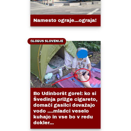
Namesto ograje...ograja!
GLOBUS SLOVENIJE
Bo Udinboršt gorel: ko si
Švedinja prižge cigareto,
domači gasilci dovažajo
vodo ....mladci veselo
kuhajo in vse bo v redu
dokler...