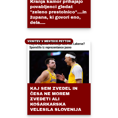
Kranja kamor prihajajo
povabljenci gledat
"zeleno prestolnico"....in
župana, ki govori eno,
dela....
VRNITEV V MESTECE PEYTON
KAJ SEM ZVEDEL IN
ČESA NE MOREM
ZVEDETI ALI
KOŠARKARSKA
VELESILA SLOVENIJA