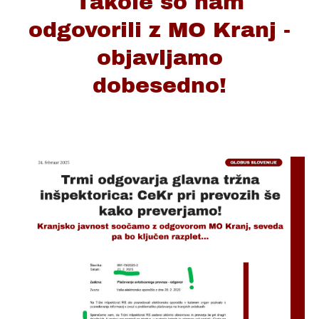
Takole so nam
odgovorili z MO Kranj -
objavljamo
dobesedno!