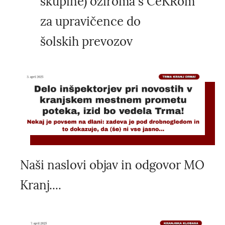
skupine) oziroma s CeKRom
za upravičence do
šolskih prevozov
Naši naslovi objav in odgovor MO
Kranj....