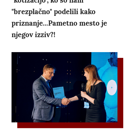
"kotizacijo", ko so nam
"brezplačno" podelili kako
priznanje...Pametno mesto je
njegov izziv?!