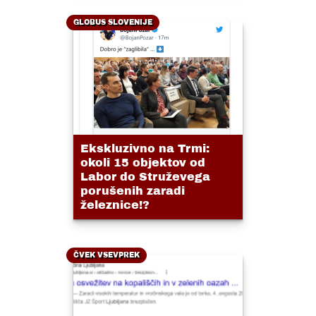
GLOBUS SLOVENIJE
Ekskluzivno na Trmi:
okoli 15 objektov od
Labor do Struževega
porušenih zaradi
železnice!?
ČVEK VSEVPREK