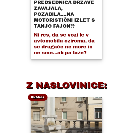
PREDSEDNICA DRŽAVE
ZAVAJALA,
POZABILA....NA
MOTORISTIČNI IZLET S
TANJO FAJON!?
Ni res, da se vozi le v
avtomobilu oziroma, da
se drugače ne more in
ne sme...ali pa laže?
Z NASLOVINICE:
KRANJ+