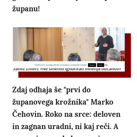
županu!
Zdaj odhaja še "prvi do
županovega krožnika" Marko
Čehovin. Roko na srce: deloven
in zagnan uradni, ni kaj reči. A