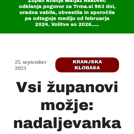
Župan Kranja Matjaž Rakovec
odklanja pogovor za Trma.si
563 dni
,
uradna vabila, obvestila in sporočila
pa odteguje mediju od februarja
2024. Volitve so 2026.....
25. september
KRANJSKA
2023
KLOBASA
Vsi županovi
možje:
nadaljevanka