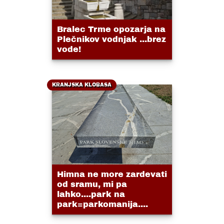
Bralec Trme opozarja na
Plečnikov vodnjak ...brez
vode!
KRANJSKA KLOBASA
Himna ne more zardevati
od sramu, mi pa
lahko....park na
park=parkomanija....