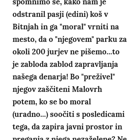
spomnimo se, kako nam je
odstranil pasji (edini) koš v
Bitnjah in ga "moral" vrniti na
mesto, da o "njegovem" parku za
okoli 200 jurjev ne pišemo...to
je zabloda zablod zapravljanja
našega denarja! Bo "preživel"
njegov zaščiteni Malovrh
potem, ko se bo moral
(uradno...) soočiti s posledicami
tega, da zapira javni prostor in
preganja z njega nezaželene? Ne