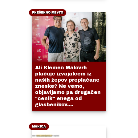
PREŠERNO MESTO
Ali Klemen Malovrh
plačuje izvajalcem iz
naših žepov preplačane
zneske? Ne vemo,
objavljamo pa drugačen
"cenik" enega od
glasbenikov....
MARICA