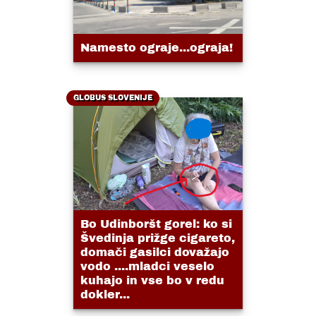
Namesto ograje...ograja!
GLOBUS SLOVENIJE
Bo Udinboršt gorel: ko si
Švedinja prižge cigareto,
domači gasilci dovažajo
vodo ....mladci veselo
kuhajo in vse bo v redu
dokler...