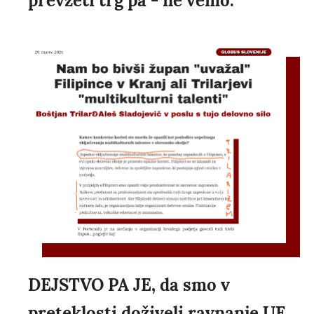
prevzeti trg pa - ne vemo.
DEJSTVO PA JE, da smo v
preteklosti doživeli ravnanje UE