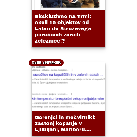
Ekskluzivno na Trmi:
okoli 15 objektov od
Labor do Struževega
porušenih zaradi
železnice!?
ČVEK VSEVPREK
Gorenjci in močvirniki:
zastonj kopanje v
Ljubljani, Mariboru....