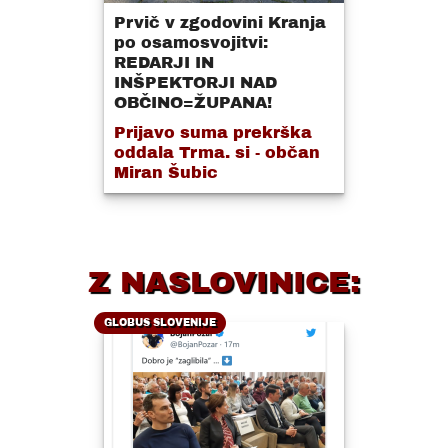
Prvič v zgodovini Kranja
po osamosvojitvi:
REDARJI IN
INŠPEKTORJI NAD
OBČINO=ŽUPANA!
Prijavo suma prekrška
oddala Trma. si - občan
Miran Šubic
Z NASLOVINICE:
GLOBUS SLOVENIJE