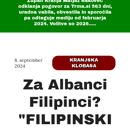
Župan Kranja Matjaž Rakovec
odklanja pogovor za Trma.si
563 dni
,
uradna vabila, obvestila in sporočila
pa odteguje mediju od februarja
2024. Volitve so 2026.....
8. september
KRANJSKA
2024
KLOBASA
Za Albanci
Filipinci?
"FILIPINSKI