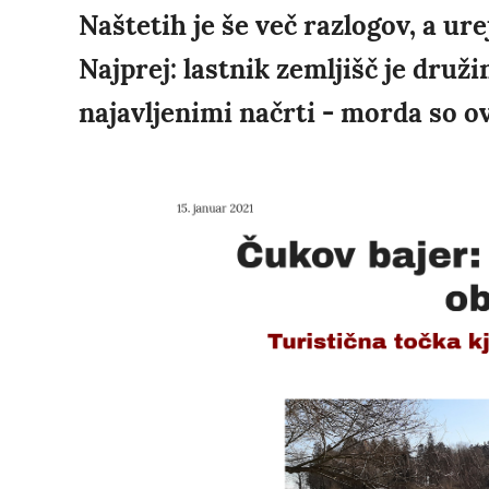
Naštetih je še več razlogov, a ur
Najprej: lastnik zemljišč je druži
najavljenimi načrti - morda so ov