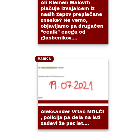
Ali Klemen Malovrh
plačuje izvajalcem iz
naših žepov preplačane
zneske? Ne vemo,
objavljamo pa drugačen
"cenik" enega od
glasbenikov....
MARICA
Aleksander Vrtač MOLČI
, policija pa dela na isti
zadevi že pet let....