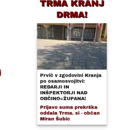
TRMA KRANJ
DRMA!
i
Prvič v zgodovini Kranja
po osamosvojitvi:
REDARJI IN
INŠPEKTORJI NAD
OBČINO=ŽUPANA!
Prijavo suma prekrška
oddala Trma. si - občan
Miran Šubic