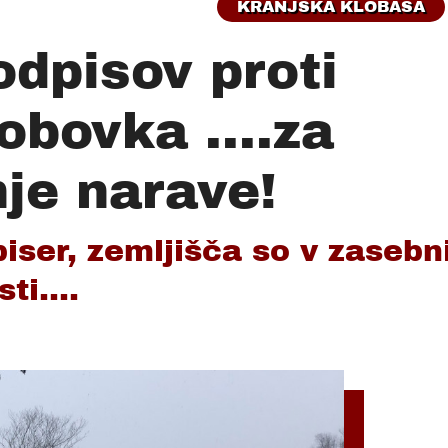
KRANJSKA KLOBASA
odpisov proti
obovka ....za
je narave!
iser, zemljišča so v zasebn
sti....