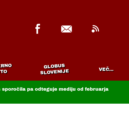
ERNO
GLOBUS
VEČ...
SLOVENIJE
TO
in sporočila pa odteguje mediju od februarja