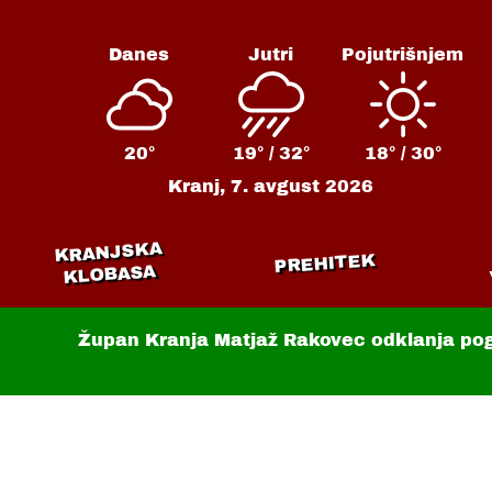
Danes
Jutri
Pojutrišnjem
20°
19° /
32°
18° /
30°
Kranj,
7. avgust 2026
KRANJSKA
PREHITEK
KLOBASA
Župan Kranja Matjaž Rakovec odklanja po