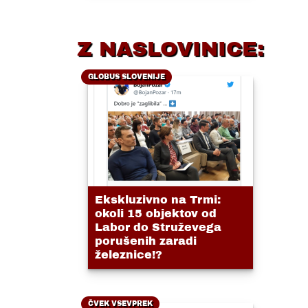
Z NASLOVINICE:
GLOBUS SLOVENIJE
Ekskluzivno na Trmi:
okoli 15 objektov od
Labor do Struževega
porušenih zaradi
železnice!?
ČVEK VSEVPREK