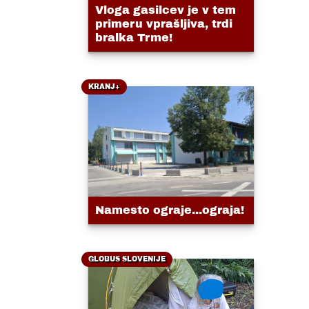
Vloga gasilcev je v tem
primeru vprašljiva, trdi
bralka Trme!
KRANJ+
Namesto ograje...ograja!
GLOBUS SLOVENIJE