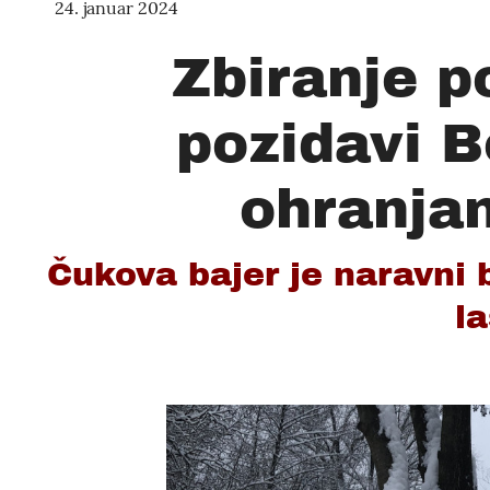
24. januar 2024
Zbiranje p
pozidavi B
ohranjan
Čukova bajer je naravni b
la