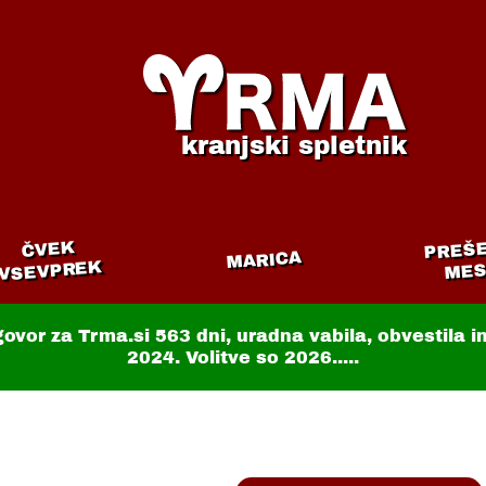
kranjski spletnik
PREŠ
ČVEK
MARICA
VSEVPREK
MES
govor za Trma.si
563 dni
, uradna vabila, obvestila 
2024. Volitve so 2026.....