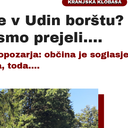
KRANJSKA KLOBASA
e v Udin borštu?
mo prejeli....
pozarja: občina je soglasj
, toda....