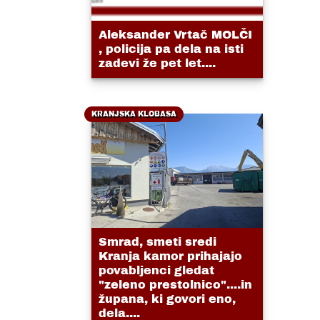
Aleksander Vrtač MOLČI
, policija pa dela na isti
zadevi že pet let....
KRANJSKA KLOBASA
Smrad, smeti sredi
Kranja kamor prihajajo
povabljenci gledat
"zeleno prestolnico"....in
župana, ki govori eno,
dela....