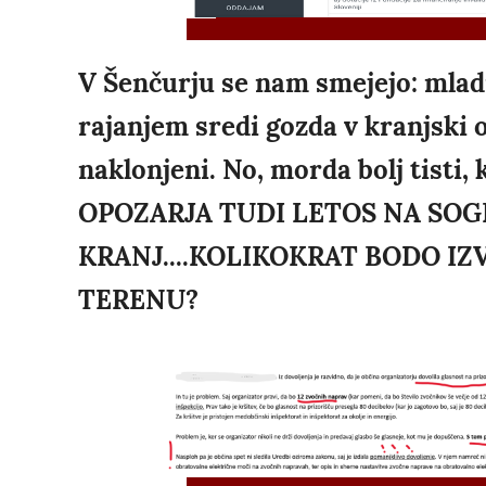
V Šenčurju se nam smejejo: mladi
rajanjem sredi gozda v kranjski ob
naklonjeni. No, morda bolj tisti, 
OPOZARJA TUDI LETOS NA SOGL
KRANJ....KOLIKOKRAT BODO IZ
TERENU?