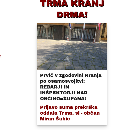
TRMA KRANJ
DRMA!
e
Prvič v zgodovini Kranja
po osamosvojitvi:
REDARJI IN
INŠPEKTORJI NAD
OBČINO=ŽUPANA!
Prijavo suma prekrška
oddala Trma. si - občan
Miran Šubic