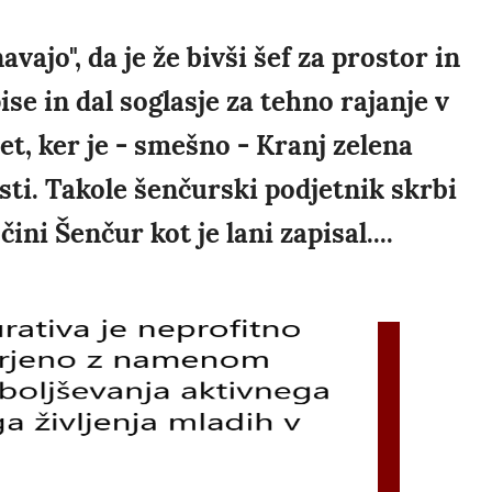
ajo", da je že bivši šef za prostor in
se in dal soglasje za tehno rajanje v
t, ker je - smešno - Kranj zelena
osti. Takole šenčurski podjetnik skrbi
ini Šenčur kot je lani zapisal....