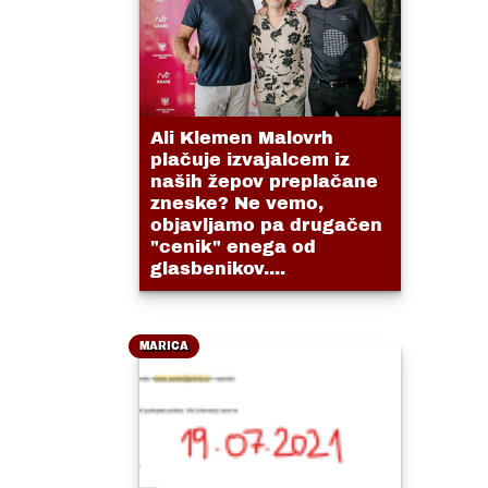
Ali Klemen Malovrh
plačuje izvajalcem iz
naših žepov preplačane
zneske? Ne vemo,
objavljamo pa drugačen
"cenik" enega od
glasbenikov....
MARICA