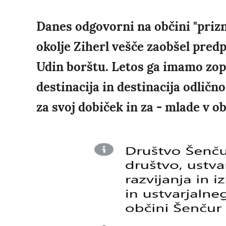
Danes odgovorni na občini "priznav
okolje Ziherl vešče zaobšel predpi
Udin borštu. Letos ga imamo zope
destinacija in destinacija odličn
za svoj dobiček in za - mlade v obč