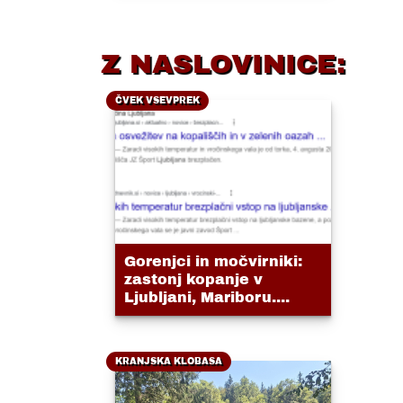
Z NASLOVINICE:
ČVEK VSEVPREK
Gorenjci in močvirniki:
zastonj kopanje v
Ljubljani, Mariboru....
KRANJSKA KLOBASA