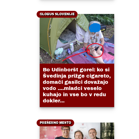
GLOBUS SLOVENIJE
Bo Udinboršt gorel: ko si
Švedinja prižge cigareto,
domači gasilci dovažajo
vodo ....mladci veselo
kuhajo in vse bo v redu
dokler...
PREŠERNO MESTO