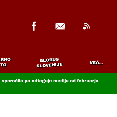
ERNO
GLOBUS
VEČ...
SLOVENIJE
TO
in sporočila pa odteguje mediju od februarja