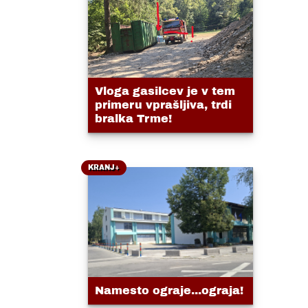
Vloga gasilcev je v tem
primeru vprašljiva, trdi
bralka Trme!
KRANJ+
Namesto ograje...ograja!