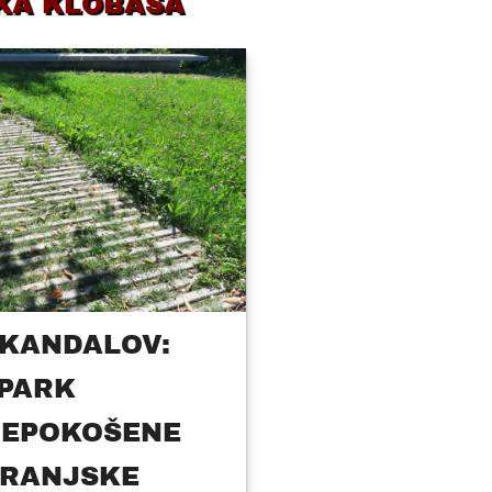
KA KLOBASA
KANDALOV:
 PARK
NEPOKOŠENE
KRANJSKE