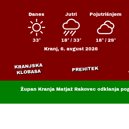
Danes
Jutri
Pojutrišnjem
33°
18° /
33°
18° /
29°
Kranj,
6. avgust 2026
KRANJSKA
PREHITEK
KLOBASA
Župan Kranja Matjaž Rakovec odklanja po