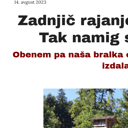
14. avgust 2023
Zadnjič rajanj
Tak namig s
Obenem pa naša bralka o
izdala