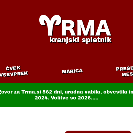
kranjski spletnik
PREŠ
ČVEK
MARICA
VSEVPREK
MES
govor za Trma.si
562 dni
, uradna vabila, obvestila 
2024. Volitve so 2026.....