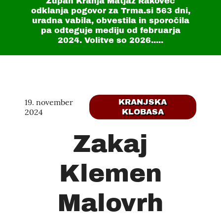
Župan Kranja Matjaž Rakovec
odklanja pogovor za Trma.si
563 dni
,
uradna vabila, obvestila in sporočila
pa odteguje mediju od februarja
2024. Volitve so 2026.....
19. november
KRANJSKA
2024
KLOBASA
Zakaj
Klemen
Malovrh