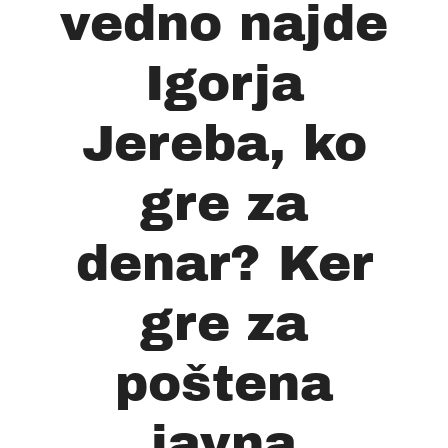
vedno najde
Igorja
Jereba, ko
gre za
denar? Ker
gre za
poštena
javna