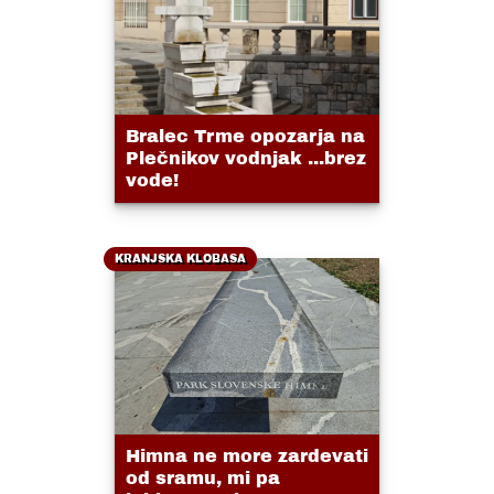
Bralec Trme opozarja na
Plečnikov vodnjak ...brez
vode!
KRANJSKA KLOBASA
Himna ne more zardevati
od sramu, mi pa