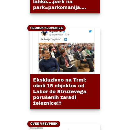
lahko....park na
park=parkomanija....
GLOBUS SLOVENIJE
Ekskluzivno na Trmi:
okoli 15 objektov od
Labor do Struževega
porušenih zaradi
železnice!?
ČVEK VSEVPREK