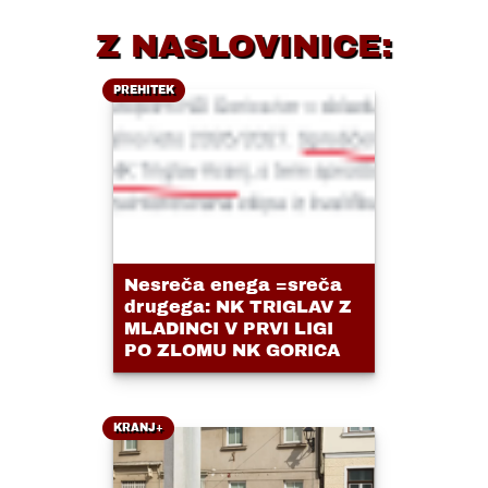
Z NASLOVINICE:
PREHITEK
Nesreča enega =sreča
drugega: NK TRIGLAV Z
MLADINCI V PRVI LIGI
PO ZLOMU NK GORICA
KRANJ+