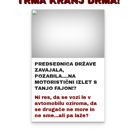
TRMA KRANJ DRMA!
PREDSEDNICA DRŽAVE
ZAVAJALA,
POZABILA....NA
MOTORISTIČNI IZLET S
TANJO FAJON!?
Ni res, da se vozi le v
avtomobilu oziroma, da
se drugače ne more in
ne sme...ali pa laže?