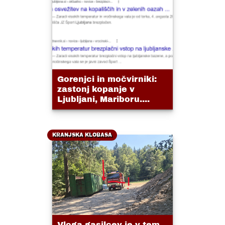
Gorenjci in močvirniki:
zastonj kopanje v
Ljubljani, Mariboru....
KRANJSKA KLOBASA
Vloga gasilcev je v tem