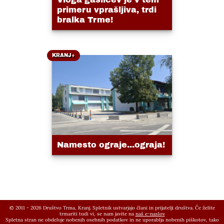
primeru vprašljiva, trdi
bralka Trme!
KRANJ+
Namesto ograje...ograja!
© 2011 - 2026 Društvo Trma, Kranj. Spletnik ustvarjajo člani in prijatelji društva. Če želite
trmariti tudi vi, se nam javite na
naš e-naslov
Spletna stran ne obdeluje nobenih osebnih podatkov in ne uporablja nobenih piškotov, tako