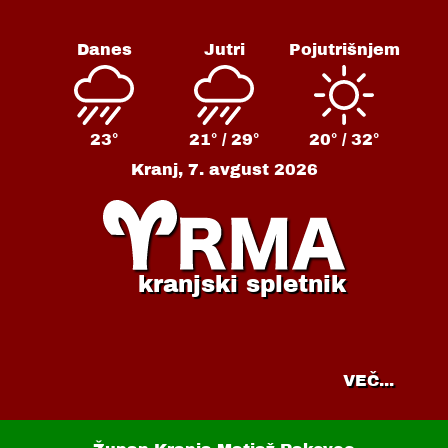
Danes
Jutri
Pojutrišnjem
23°
21° /
29°
20° /
32°
Kranj,
7. avgust 2026
kranjski spletnik
VEČ...