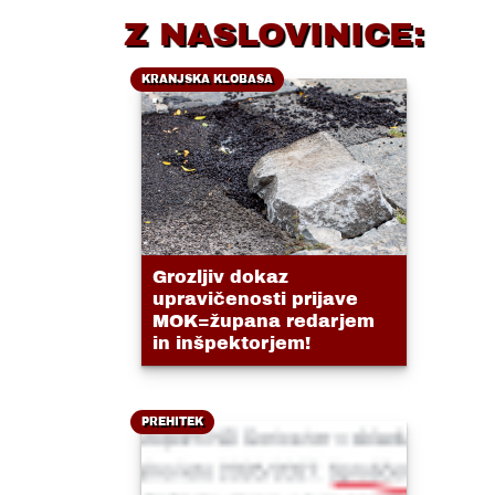
Z NASLOVINICE:
KRANJSKA KLOBASA
Grozljiv dokaz
upravičenosti prijave
MOK=župana redarjem
in inšpektorjem!
PREHITEK