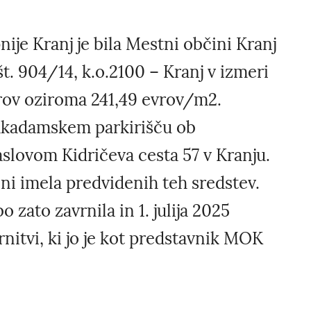
ije Kranj je bila Mestni občini Kranj
. 904/14, k.o.2100 – Kranj v izmeri
rov oziroma 241,49 evrov/m2.
akadamskem parkirišču ob
slovom Kidričeva cesta 57 v Kranju.
ni imela predvidenih teh sredstev.
zato zavrnila in 1. julija 2025
nitvi, ki jo je kot predstavnik MOK