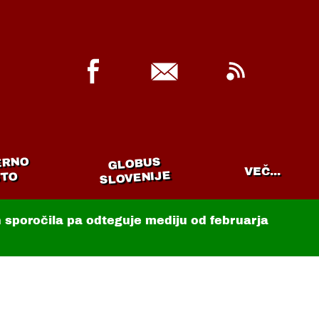
ERNO
GLOBUS
VEČ...
SLOVENIJE
TO
in sporočila pa odteguje mediju od februarja