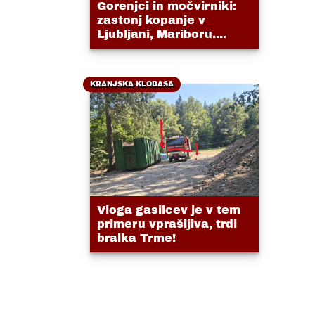
Gorenjci in močvirniki:
zastonj kopanje v
Ljubljani, Mariboru....
KRANJSKA KLOBASA
Vloga gasilcev je v tem
primeru vprašljiva, trdi
bralka Trme!