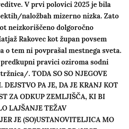
itve. V prvi polovici 2025 je bila
ojektih/naložbah mizerno nizka. Zato
 kot neizkoriščeno dolgoročno
l Matjaž Rakovec kot župan povsem
pa o tem ni povprašal mestnega sveta.
 predkupni pravici oziroma sodni
/tržnica/. TODA SO SO NJEGOVE
 DEJSTVO PA JE, DA JE KRANJ KOT
T ZA ODKUP ZEMLJIŠČA, KI BI
O LAJŠANJE TEŽAV
ER JE (SO)USTANOVITELJICA MO