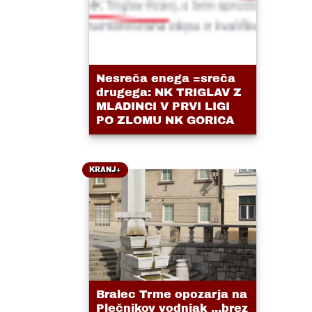
Nesreča enega =sreča
drugega: NK TRIGLAV Z
MLADINCI V PRVI LIGI
PO ZLOMU NK GORICA
KRANJ+
Bralec Trme opozarja na
Plečnikov vodnjak ...brez