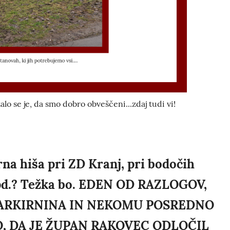
alo se je, da smo dobro obveščeni...zdaj tudi vi!
rna hiša pri ZD Kranj, pri bodočih
 ipd.? Težka bo. EDEN OD RAZLOGOV,
PARKIRNINA IN NEKOMU POSREDNO
O, DA JE ŽUPAN RAKOVEC ODLOČIL