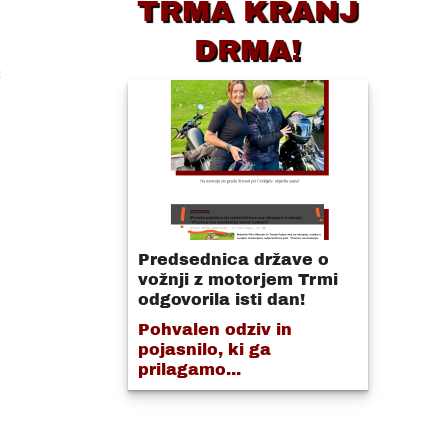
TRMA KRANJ
DRMA!
c
Predsednica države o
vožnji z motorjem Trmi
odgovorila isti dan!
Pohvalen odziv in
pojasnilo, ki ga
prilagamo...