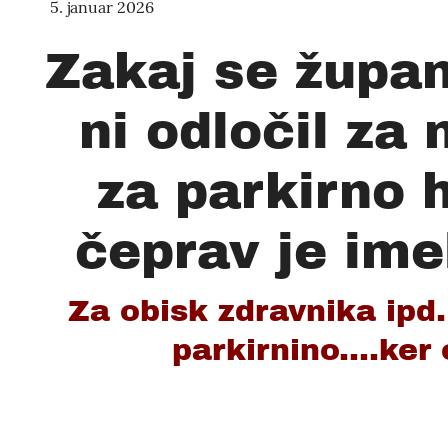
5. januar 2026
Zakaj se župa
ni odločil za
za parkirno h
čeprav je ime
Za obisk zdravnika ipd. 
parkirnino....ker