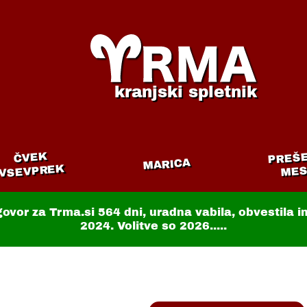
kranjski spletnik
PREŠ
ČVEK
MARICA
VSEVPREK
MES
govor za Trma.si
564 dni
, uradna vabila, obvestila 
2024. Volitve so 2026.....