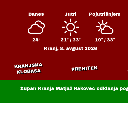
Danes
Jutri
Pojutrišnjem
24°
21° /
33°
19° /
33°
Kranj,
8. avgust 2026
KRANJSKA
PREHITEK
KLOBASA
Župan Kranja Matjaž Rakovec odklanja po