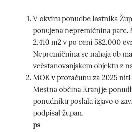
V okviru ponudbe lastnika Župn
ponujena nepremičnina parc. št
2.410 m2 v po ceni 582.000 ev
Nepremičnina se nahaja ob m
večstanovanjskem objektu z na
MOK v proračunu za 2025 niti 
Mestna občina Kranj je ponudbo 
ponudniku poslala izjavo o zavr
podpisal župan.
ps