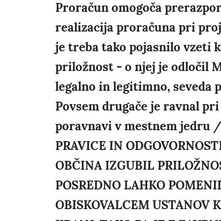
Proračun omogoča prerazpored
realizacija proračuna pri pr
je treba tako pojasnilo vzeti
priložnost - o njej je odloči
legalno in legitimno, seveda 
Povsem drugače je ravnal pri
poravnavi v mestnem jedru 
PRAVICE IN ODGOVORNOSTI.
OBČINA IZGUBIL PRILOŽNOS
POSREDNO LAHKO POMENIL
OBISKOVALCEM USTANOV KJ