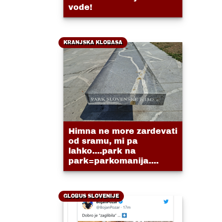
vode!
KRANJSKA KLOBASA
Himna ne more zardevati
od sramu, mi pa
lahko....park na
park=parkomanija....
GLOBUS SLOVENIJE