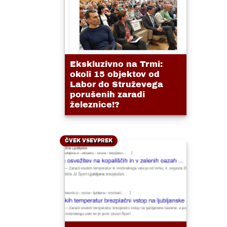
Ekskluzivno na Trmi:
okoli 15 objektov od
Labor do Struževega
porušenih zaradi
železnice!?
ČVEK VSEVPREK