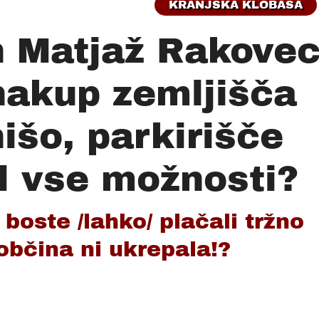
KRANJSKA KLOBASA
n Matjaž Rakove
 nakup zemljišča
išo, parkirišče
l vse možnosti?
boste /lahko/ plačali tržno
 občina ni ukrepala!?