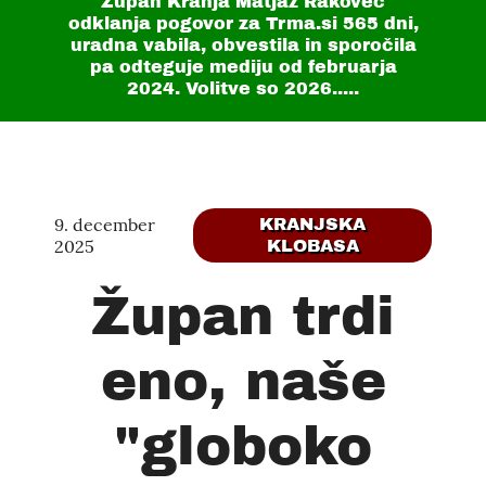
Župan Kranja Matjaž Rakovec
odklanja pogovor za Trma.si
565 dni
,
uradna vabila, obvestila in sporočila
pa odteguje mediju od februarja
2024. Volitve so 2026.....
9. december
KRANJSKA
2025
KLOBASA
Župan trdi
eno, naše
"globoko