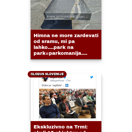
Himna ne more zardevati
od sramu, mi pa
lahko....park na
park=parkomanija....
GLOBUS SLOVENIJE
Ekskluzivno na Trmi: