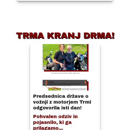
TRMA KRANJ DRMA!
Predsednica države o
vožnji z motorjem Trmi
odgovorila isti dan!
Pohvalen odziv in
pojasnilo, ki ga
prilagamo...