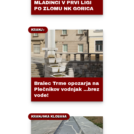
MLADINCI V PRVI LIGI
PO ZLOMU NK GORICA
KRANJ+
Bralec Trme opozarja na
Plečnikov vodnjak ...brez
vode!
KRANJSKA KLOBASA