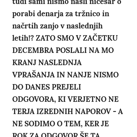
tudi sami nismo našli ničesar o
porabi denarja za tržnico in
načrtih zanjo v naslednjih
letih!? ZATO SMO V ZAČETKU
DECEMBRA POSLALI NA MO
KRANJ NASLEDNJA
VPRAŠANJA IN NANJE NISMO
DO DANES PREJELI
ODGOVORA, KI VERJETNO NE
TERJA IZREDNIH NAPOROV - A
NE SODIMO O TEM, KER JE
ROK ZA ODGOVOR ŠE TA