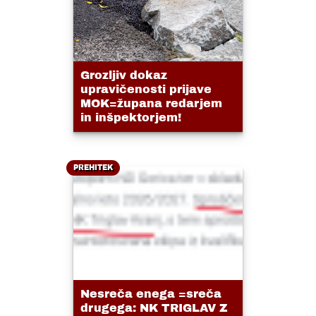
Grozljiv dokaz
upravičenosti prijave
MOK=župana redarjem
in inšpektorjem!
PREHITEK
Nesreča enega =sreča
drugega: NK TRIGLAV Z