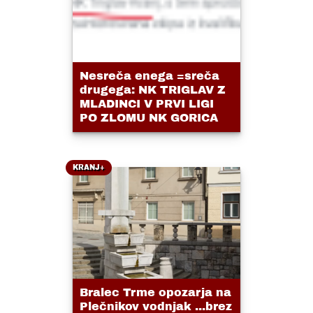
Nesreča enega =sreča
drugega: NK TRIGLAV Z
MLADINCI V PRVI LIGI
PO ZLOMU NK GORICA
KRANJ+
Bralec Trme opozarja na
Plečnikov vodnjak ...brez