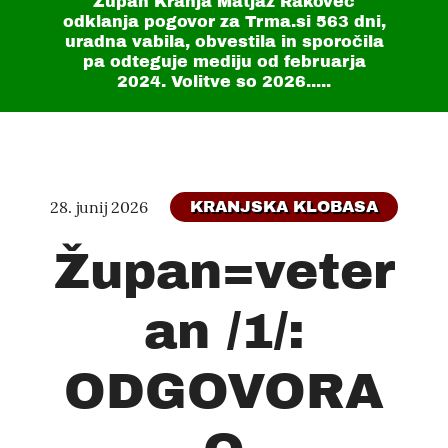
Župan Kranja Matjaž Rakovec
odklanja pogovor za Trma.si
563 dni
,
uradna vabila, obvestila in sporočila
pa odteguje mediju od februarja
2024. Volitve so 2026.....
28. junij 2026
KRANJSKA KLOBASA
Župan=veter
an /1/:
ODGOVORA