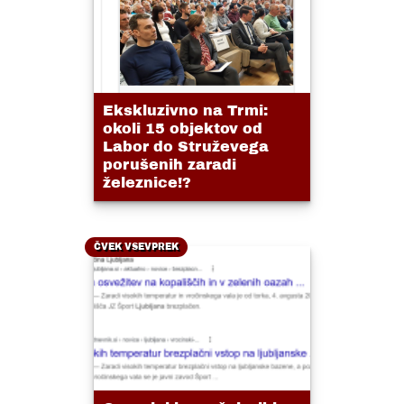
Ekskluzivno na Trmi:
okoli 15 objektov od
Labor do Struževega
porušenih zaradi
železnice!?
ČVEK VSEVPREK