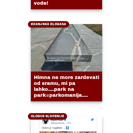
vode!
KRANJSKA KLOBASA
Himna ne more zardevati
od sramu, mi pa
lahko....park na
park=parkomanija....
GLOBUS SLOVENIJE