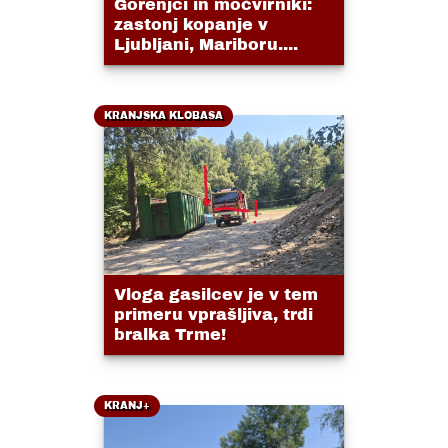
Gorenjci in močvirniki:
zastonj kopanje v
Ljubljani, Mariboru....
KRANJSKA KLOBASA
Vloga gasilcev je v tem
primeru vprašljiva, trdi
bralka Trme!
KRANJ+