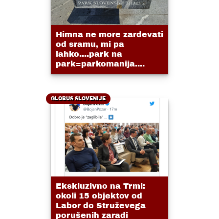
Himna ne more zardevati
od sramu, mi pa
lahko....park na
park=parkomanija....
GLOBUS SLOVENIJE
Ekskluzivno na Trmi:
okoli 15 objektov od
Labor do Struževega
porušenih zaradi