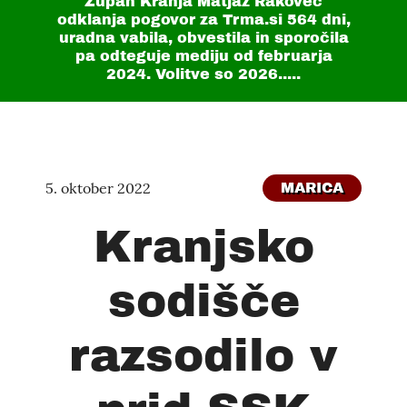
Župan Kranja Matjaž Rakovec
odklanja pogovor za Trma.si
564 dni
,
uradna vabila, obvestila in sporočila
pa odteguje mediju od februarja
2024. Volitve so 2026.....
5. oktober 2022
MARICA
Kranjsko
sodišče
razsodilo v