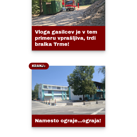
Vloga gasilcev je v tem
primeru vprašljiva, trdi
bralka Trme!
KRANJ+
Namesto ograje...ograja!