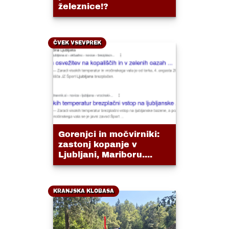
železnice!?
ČVEK VSEVPREK
Gorenjci in močvirniki:
zastonj kopanje v
Ljubljani, Mariboru....
KRANJSKA KLOBASA