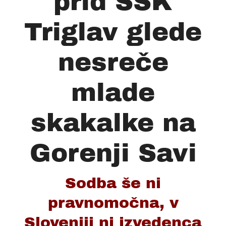
prid SSK
Triglav glede
nesreče
mlade
skakalke na
Gorenji Savi
Sodba še ni
pravnomočna, v
Sloveniji ni izvedenca