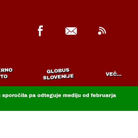
ERNO
GLOBUS
VEČ...
SLOVENIJE
TO
in sporočila pa odteguje mediju od februarja