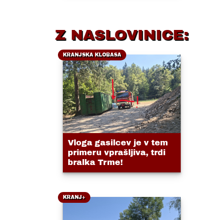
Z NASLOVINICE:
KRANJSKA KLOBASA
Vloga gasilcev je v tem
primeru vprašljiva, trdi
bralka Trme!
KRANJ+