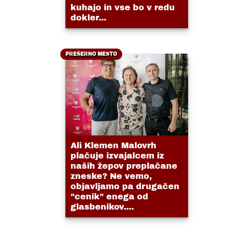
kuhajo in vse bo v redu
dokler...
PREŠERNO MESTO
Ali Klemen Malovrh
plačuje izvajalcem iz
naših žepov preplačane
zneske? Ne vemo,
objavljamo pa drugačen
"cenik" enega od
glasbenikov....