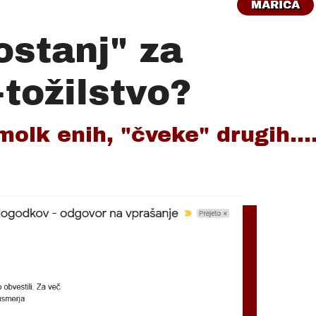
MARICA
ostanj" za
+tožilstvo?
olk enih, "čveke" drugih...