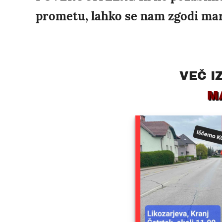
prometu, lahko se nam zgodi mars
VEČ I
M