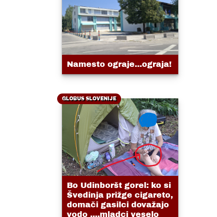
Namesto ograje...ograja!
GLOBUS SLOVENIJE
Bo Udinboršt gorel: ko si
Švedinja prižge cigareto,
domači gasilci dovažajo
vodo ....mladci veselo