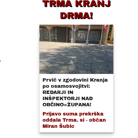
TRMA KRANJ
DRMA!
.
Prvič v zgodovini Kranja
po osamosvojitvi:
REDARJI IN
INŠPEKTORJI NAD
OBČINO=ŽUPANA!
Prijavo suma prekrška
oddala Trma. si - občan
Miran Šubic