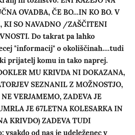
Kranj in tožilstvo. ENI KAŽEJO NA
NA OVADBA, ČE BO...IN KO BO. V
, KI SO NAVADNO /ZAŠČITENI
NOSTI. Do takrat pa lahko
ej "informacij" o okoliščinah....tudi
ki prijatelj komu in tako naprej.
 DOKLER MU KRIVDA NI DOKAZANA,
ATORJEV SEZNANIL Z MOŽNOSTJO,
.. NE VERJAMEMO, ZADEVA JE
UMRLA JE 67LETNA KOLESARKA IN
NA KRIVDO) ZADEVA TUDI
 vsakdo od nas je udeleženec v