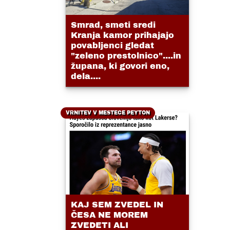
Smrad, smeti sredi
Kranja kamor prihajajo
povabljenci gledat
"zeleno prestolnico"....in
župana, ki govori eno,
dela....
VRNITEV V MESTECE PEYTON
KAJ SEM ZVEDEL IN
ČESA NE MOREM
ZVEDETI ALI