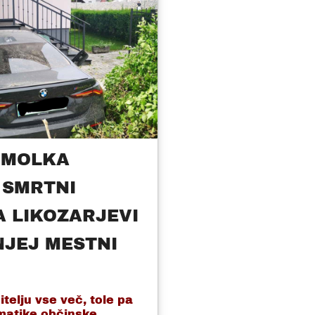
 MOLKA
 SMRTNI
A LIKOZARJEVI
NJEJ MESTNI
telju vse več, tole pa
ematike občinske