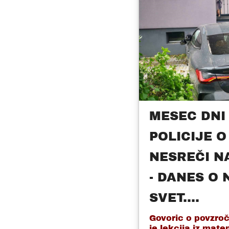
MESEC DNI
POLICIJE O
NESREČI N
- DANES O 
SVET....
Govoric o povzroči
je lekcija iz mat