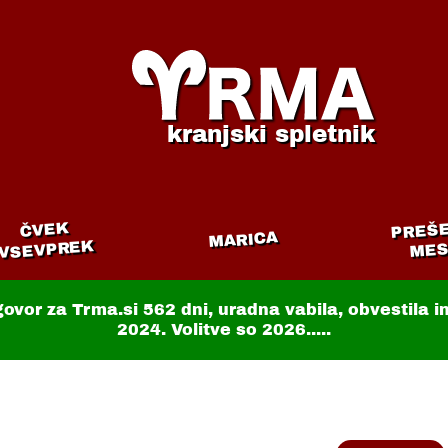
kranjski spletnik
PREŠ
ČVEK
MARICA
VSEVPREK
MES
govor za Trma.si
562 dni
, uradna vabila, obvestila 
2024. Volitve so 2026.....