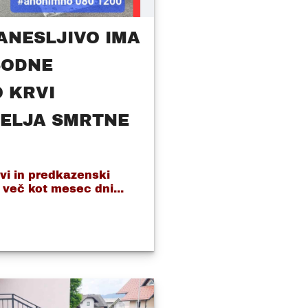
ZANESLJIVO IMA
SODNE
O KRVI
ELJA SMRTNE
vi in predkazenski
 več kot mesec dni...