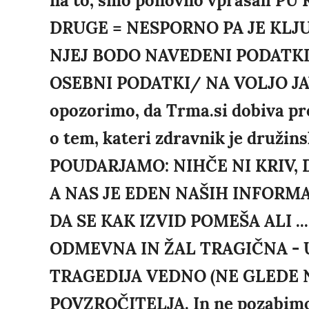
na to, smo ponovno vprašali PU 
DRUGE = NESPORNO PA JE KLJUČ
NJEJ BODO NAVEDENI PODATKI
OSEBNI PODATKI/ NA VOLJO JAV
opozorimo, da Trma.si dobiva prec
o tem, kateri zdravnik je družins
POUDARJAMO: NIHČE NI KRIV,
A NAS JE EDEN NAŠIH INFORM
DA SE KAK IZVID POMEŠA ALI .
ODMEVNA IN ŽAL TRAGIČNA - 
TRAGEDIJA VEDNO (NE GLEDE 
POVZROČITELJA. In ne pozabimo: