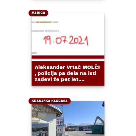
MARICA
Aleksander Vrtač MOLČI
, policija pa dela na isti
zadevi že pet let....
KRANJSKA KLOBASA