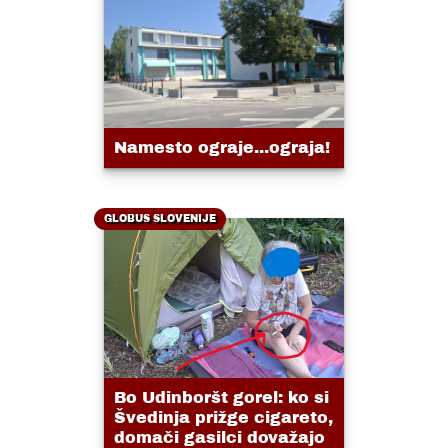
Namesto ograje...ograja!
GLOBUS SLOVENIJE
Bo Udinboršt gorel: ko si
Švedinja prižge cigareto,
domači gasilci dovažajo