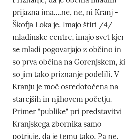
prijazna ima....ne, ne, ni Kranj -
Škofja Loka je. Imajo štiri /4/
mladinske centre, imajo svet kjer
se mladi pogovarjajo z občino in
so prva občina na Gorenjskem, ki
so jim tako priznanje podelili. V
Kranju je moč osredotočena na
starejših in njihovem početju.
Primer "publike" pri predstavitvi
Kranjskega zbornika samo
potrjuje, da je temu tako. Pa ne,