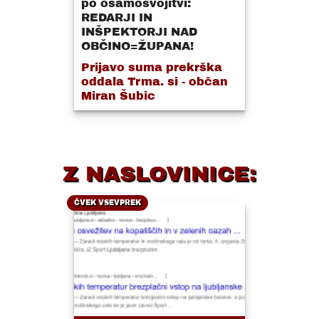
po osamosvojitvi:
REDARJI IN
INŠPEKTORJI NAD
OBČINO=ŽUPANA!
Prijavo suma prekrška
oddala Trma. si - občan
Miran Šubic
Z NASLOVINICE:
ČVEK VSEVPREK