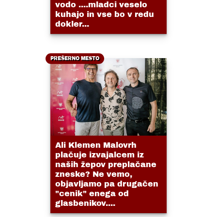
vodo ....mladci veselo
kuhajo in vse bo v redu
dokler...
PREŠERNO MESTO
Ali Klemen Malovrh
plačuje izvajalcem iz
naših žepov preplačane
zneske? Ne vemo,
objavljamo pa drugačen
"cenik" enega od
glasbenikov....