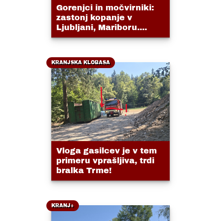
Gorenjci in močvirniki:
zastonj kopanje v
Ljubljani, Mariboru....
KRANJSKA KLOBASA
Vloga gasilcev je v tem
primeru vprašljiva, trdi
bralka Trme!
KRANJ+