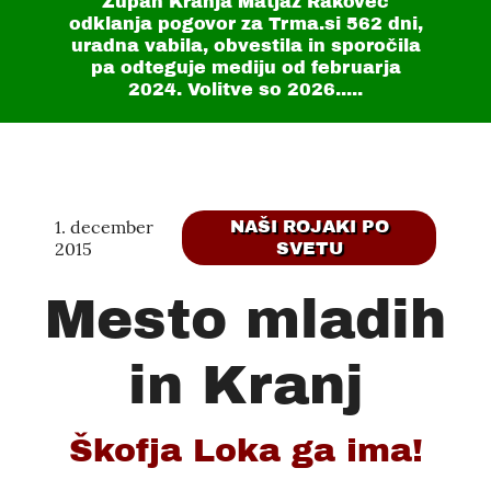
Župan Kranja Matjaž Rakovec
odklanja pogovor za Trma.si
562 dni
,
uradna vabila, obvestila in sporočila
pa odteguje mediju od februarja
2024. Volitve so 2026.....
1. december
NAŠI ROJAKI PO
2015
SVETU
Mesto mladih
in Kranj
Škofja Loka ga ima!