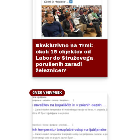
Ekskluzivno na Trmi:
okoli 15 objektov od
Labor do Struževega
porušenih zaradi
železnice!?
ČVEK VSEVPREK