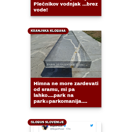
Plečnikov vodnjak ...brez
vode!
KRANJSKA KLOBASA
Himna ne more zardevati
od sramu, mi pa
lahko....park na
park=parkomanija....
GLOBUS SLOVENIJE