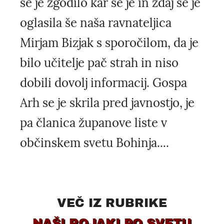
se je zgodilo kar se je in zdaj se je
oglasila še naša ravnateljica
Mirjam Bizjak s sporočilom, da je
bilo učitelje pač strah in niso
dobili dovolj informacij. Gospa
Arh se je skrila pred javnostjo, je
pa članica županove liste v
občinskem svetu Bohinja....
VEČ IZ RUBRIKE
NAŠI ROJAKI PO SVETU