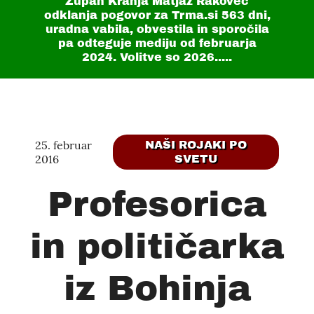
Župan Kranja Matjaž Rakovec
odklanja pogovor za Trma.si
563 dni
,
uradna vabila, obvestila in sporočila
pa odteguje mediju od februarja
2024. Volitve so 2026.....
25. februar
NAŠI ROJAKI PO
2016
SVETU
Profesorica
in političarka
iz Bohinja