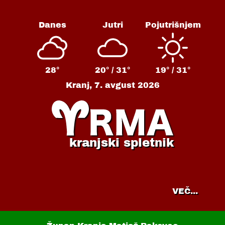
Danes
Jutri
Pojutrišnjem
28°
20° /
31°
19° /
31°
Kranj,
7. avgust 2026
kranjski spletnik
VEČ...