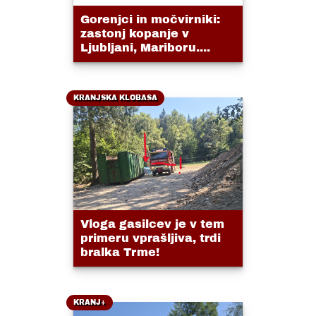
Gorenjci in močvirniki:
zastonj kopanje v
Ljubljani, Mariboru....
KRANJSKA KLOBASA
Vloga gasilcev je v tem
primeru vprašljiva, trdi
bralka Trme!
KRANJ+