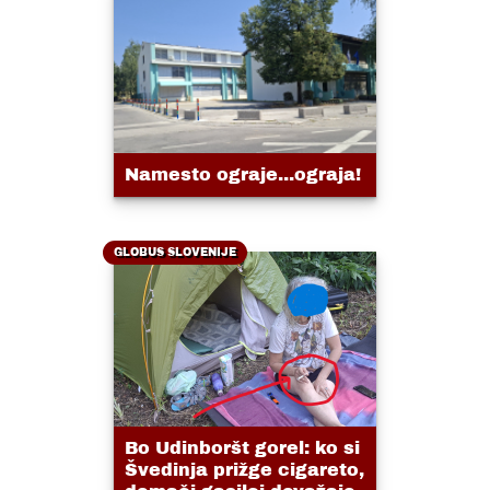
Namesto ograje...ograja!
GLOBUS SLOVENIJE
Bo Udinboršt gorel: ko si
Švedinja prižge cigareto,