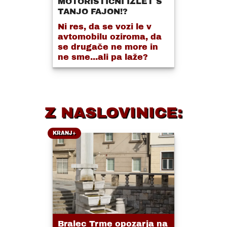
MOTORISTIČNI IZLET S
TANJO FAJON!?
Ni res, da se vozi le v
avtomobilu oziroma, da
se drugače ne more in
ne sme...ali pa laže?
Z NASLOVINICE:
KRANJ+
Bralec Trme opozarja na