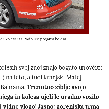
r kolesar iz Podblice poganja kolesa....
 kolesih svoj znoj znajo bogato unovčiti:
..) na leto, a tudi kranjski Matej
 Bahraina.
Trenutno ziblje svojo
ega in kolesa ujeli le uradno vozilo
lj vidno vlogo! Jasno: gorenjska trma