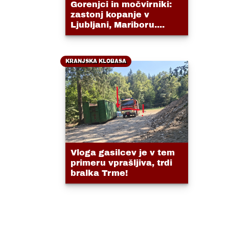
Gorenjci in močvirniki:
zastonj kopanje v
Ljubljani, Mariboru....
KRANJSKA KLOBASA
Vloga gasilcev je v tem
primeru vprašljiva, trdi
bralka Trme!