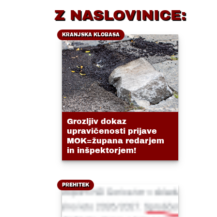
Z NASLOVINICE:
KRANJSKA KLOBASA
Grozljiv dokaz
upravičenosti prijave
MOK=župana redarjem
in inšpektorjem!
PREHITEK