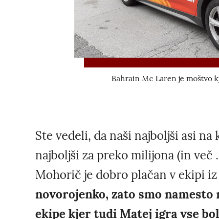
Bahrain Mc Laren je moštvo kje
Ste vedeli, da naši najboljši asi na
najboljši za preko milijona (in več .
Mohorič je dobro plačan v ekipi iz
novorojenko, zato smo namesto nj
ekipe kjer tudi Matej igra vse bo