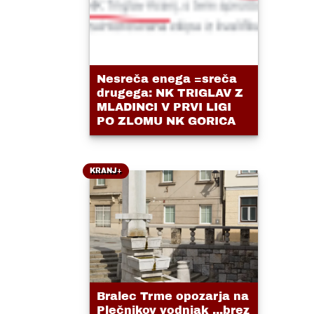
Nesreča enega =sreča
drugega: NK TRIGLAV Z
MLADINCI V PRVI LIGI
PO ZLOMU NK GORICA
KRANJ+
Bralec Trme opozarja na
Plečnikov vodnjak ...brez