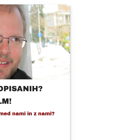
DPISANIH?
LM!
med nami in z nami?