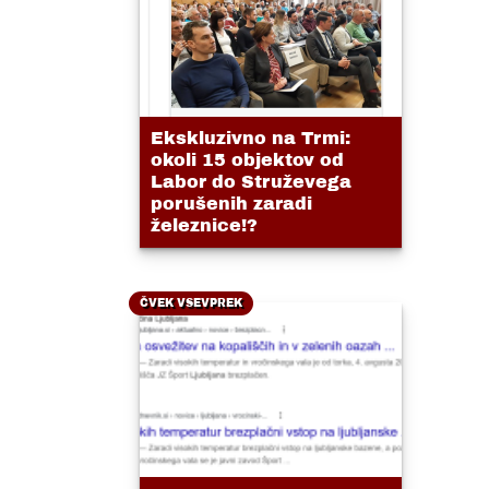
Ekskluzivno na Trmi:
okoli 15 objektov od
Labor do Struževega
porušenih zaradi
železnice!?
ČVEK VSEVPREK