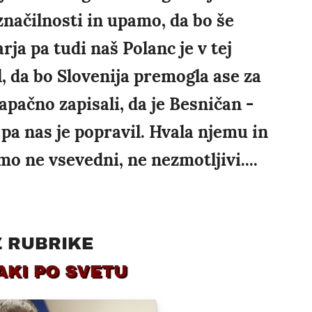
značilnosti in upamo, da bo še
rja pa tudi naš Polanc je v tej
il, da bo Slovenija premogla ase za
pačno zapisali, da je Besničan -
 pa nas je popravil. Hvala njemu in
 ne vsevedni, ne nezmotljivi....
Z RUBRIKE
AKI PO SVETU