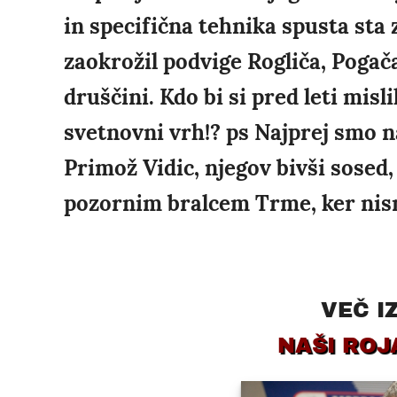
in specifična tehnika spusta sta 
zaokrožil podvige Rogliča, Pogača
druščini. Kdo bi si pred leti misl
svetnovni vrh!? ps Najprej smo na
Primož Vidic, njegov bivši sosed,
pozornim bralcem Trme, ker nismo
VEČ I
NAŠI ROJ