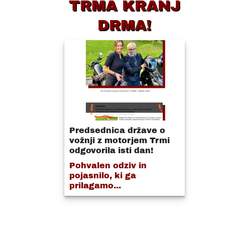
TRMA KRANJ
DRMA!
Predsednica države o
vožnji z motorjem Trmi
odgovorila isti dan!
Pohvalen odziv in
pojasnilo, ki ga
prilagamo...