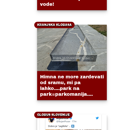
vode!
KRANJSKA KLOBASA
Himna ne more zardevati
od sramu, mi pa
lahko....park na
park=parkomanija....
GLOBUS SLOVENIJE