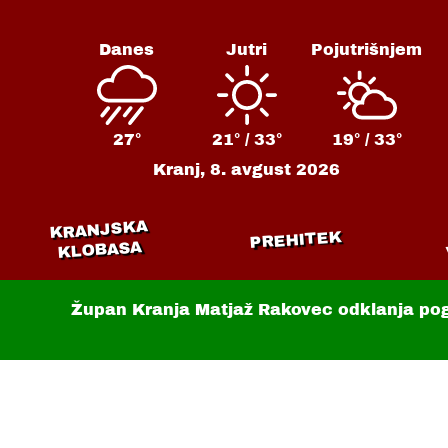
Danes
Jutri
Pojutrišnjem
27°
21° /
33°
19° /
33°
Kranj,
8. avgust 2026
KRANJSKA
PREHITEK
KLOBASA
Župan Kranja Matjaž Rakovec odklanja po