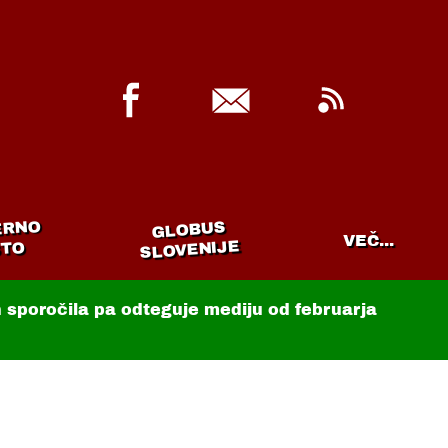
ERNO
GLOBUS
VEČ...
SLOVENIJE
TO
in sporočila pa odteguje mediju od februarja