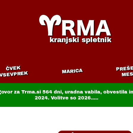
kranjski spletnik
PREŠ
ČVEK
MARICA
VSEVPREK
MES
govor za Trma.si
564 dni
, uradna vabila, obvestila 
2024. Volitve so 2026.....