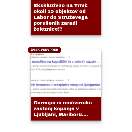
Ekskluzivno na Trmi:
okoli 15 objektov od
Labor do Struževega
porušenih zaradi
železnice!?
ČVEK VSEVPREK
Gorenjci in močvirniki:
zastonj kopanje v
Ljubljani, Mariboru....