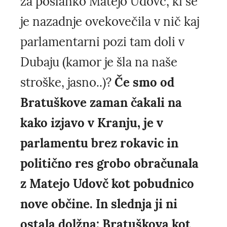
za poslanko Matejo Udovč, ki se
je nazadnje ovekovečila v nič kaj
parlamentarni pozi tam doli v
Dubaju (kamor je šla na naše
stroške, jasno..)?
Če smo od
Bratuškove zaman čakali na
kako izjavo v Kranju, je v
parlamentu brez rokavic in
politično res grobo obračunala
z Matejo Udovč kot pobudnico
nove občine. In slednja ji ni
ostala dolžna: Bratuškova kot