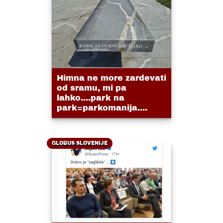
Himna ne more zardevati
od sramu, mi pa
lahko....park na
park=parkomanija....
GLOBUS SLOVENIJE