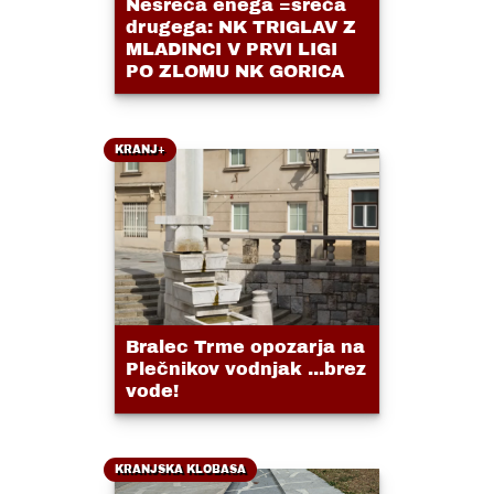
Nesreča enega =sreča
drugega: NK TRIGLAV Z
MLADINCI V PRVI LIGI
PO ZLOMU NK GORICA
KRANJ+
Bralec Trme opozarja na
Plečnikov vodnjak ...brez
vode!
KRANJSKA KLOBASA