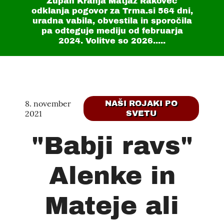
Župan Kranja Matjaž Rakovec
odklanja pogovor za Trma.si
564 dni
,
uradna vabila, obvestila in sporočila
pa odteguje mediju od februarja
2024. Volitve so 2026.....
8. november
NAŠI ROJAKI PO
2021
SVETU
"Babji ravs"
Alenke in
Mateje ali