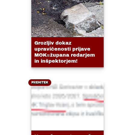
Grozljiv dokaz
upravičenosti prijave
MOK=župana redarjem
in inšpektorjem!
PREHITEK