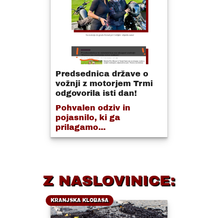
Predsednica države o
vožnji z motorjem Trmi
odgovorila isti dan!
Pohvalen odziv in
pojasnilo, ki ga
prilagamo...
Z NASLOVINICE:
KRANJSKA KLOBASA