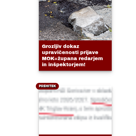
Grozljiv dokaz
upravičenosti prijave
MOK=župana redarjem
in inšpektorjem!
PREHITEK