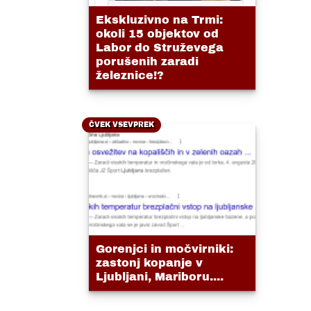
Ekskluzivno na Trmi:
okoli 15 objektov od
Labor do Struževega
porušenih zaradi
železnice!?
ČVEK VSEVPREK
Gorenjci in močvirniki:
zastonj kopanje v
Ljubljani, Mariboru....