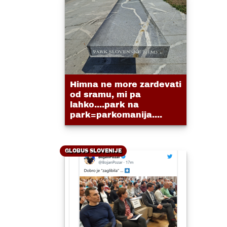
Himna ne more zardevati
od sramu, mi pa
lahko....park na
park=parkomanija....
GLOBUS SLOVENIJE