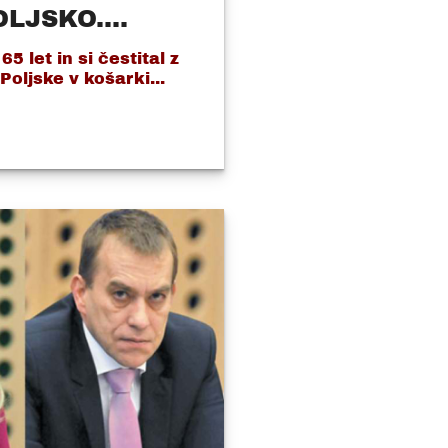
LJSKO....
5 let in si čestital z
oljske v košarki...