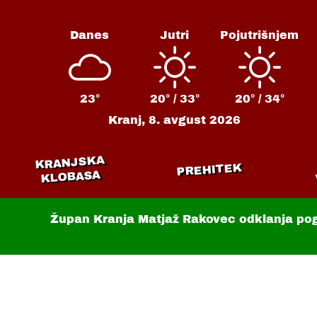
Danes
Jutri
Pojutrišnjem
23°
20° /
33°
20° /
34°
Kranj,
8. avgust 2026
KRANJSKA
PREHITEK
KLOBASA
Župan Kranja Matjaž Rakovec odklanja po