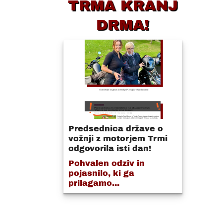
TRMA KRANJ
DRMA!
Predsednica države o
vožnji z motorjem Trmi
odgovorila isti dan!
Pohvalen odziv in
pojasnilo, ki ga
prilagamo...