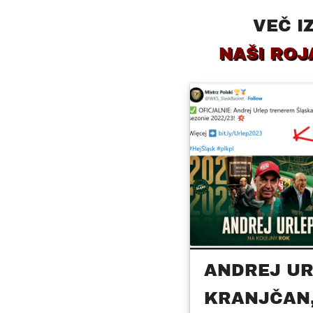
VEČ I
NAŠI ROJ
ANDREJ UR
KRANJČAN,