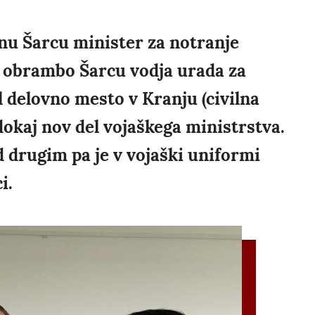
anu Šarcu minister za notranje
za obrambo Šarcu vodja urada za
l delovno mesto v Kranju (civilna
dokaj nov del vojaškega ministrstva.
d drugim pa je v vojaški uniformi
i.