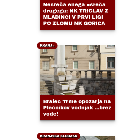
Nesreča enega =sreča
drugega: NK TRIGLAV Z
MLADINCI V PRVI LIGI
PO ZLOMU NK GORICA
KRANJ+
Bralec Trme opozarja na
Plečnikov vodnjak ...brez
vode!
KRANJSKA KLOBASA