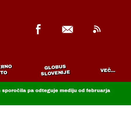
ERNO
GLOBUS
VEČ...
SLOVENIJE
TO
in sporočila pa odteguje mediju od februarja