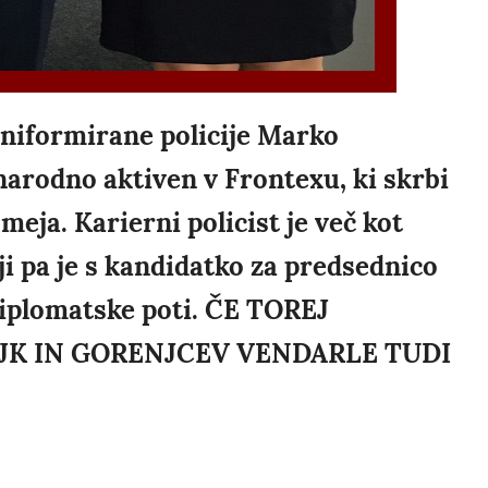
uniformirane policije Marko
narodno aktiven v Frontexu, ki skrbi
eja. Karierni policist je več kot
iji pa je s kandidatko za predsednico
diplomatske poti. ČE TOREJ
JK IN GORENJCEV VENDARLE TUDI