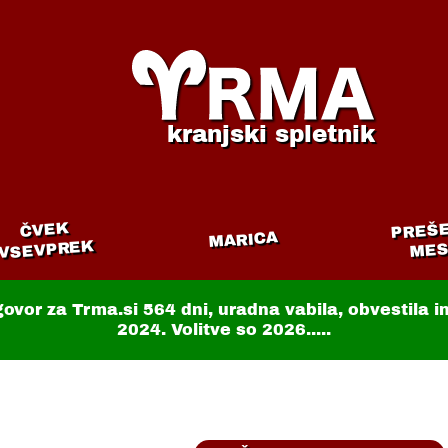
kranjski spletnik
PREŠ
ČVEK
MARICA
VSEVPREK
MES
govor za Trma.si
564 dni
, uradna vabila, obvestila 
2024. Volitve so 2026.....