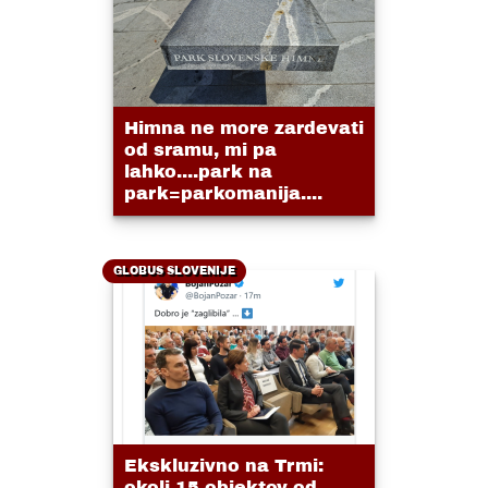
Himna ne more zardevati
od sramu, mi pa
lahko....park na
park=parkomanija....
GLOBUS SLOVENIJE
Ekskluzivno na Trmi:
okoli 15 objektov od