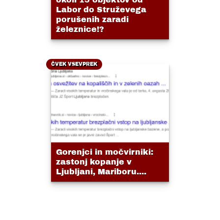
Labor do Struževega
porušenih zaradi
železnice!?
ČVEK VSEVPREK
Gorenjci in močvirniki:
zastonj kopanje v
Ljubljani, Mariboru....