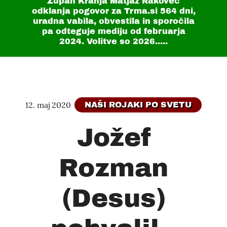
Župan Kranja Matjaž Rakovec
odklanja pogovor za Trma.si
564 dni
,
uradna vabila, obvestila in sporočila
pa odteguje mediju od februarja
2024. Volitve so 2026.....
12. maj 2020
NAŠI ROJAKI PO SVETU
Jožef
Rozman
(Desus)