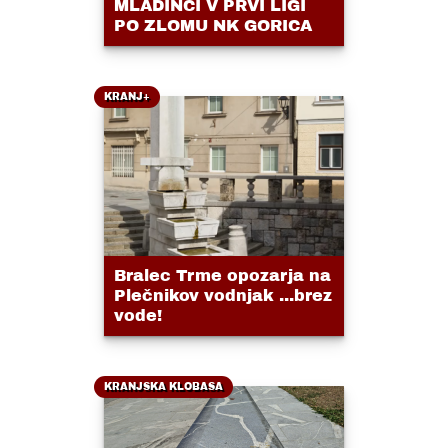
MLADINCI V PRVI LIGI
PO ZLOMU NK GORICA
KRANJ+
Bralec Trme opozarja na
Plečnikov vodnjak ...brez
vode!
KRANJSKA KLOBASA