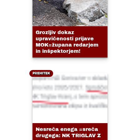
Grozljiv dokaz
upravičenosti prijave
MOK=župana redarjem
in inšpektorjem!
PREHITEK
Nesreča enega =sreča
drugega: NK TRIGLAV Z