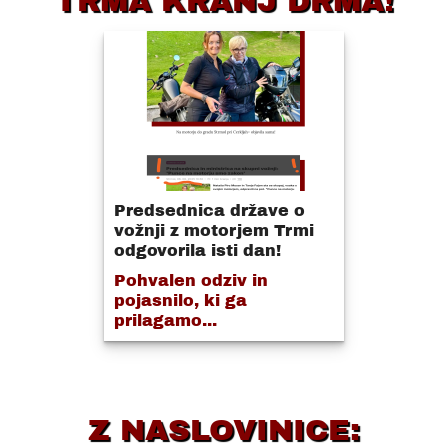
TRMA KRANJ DRMA!
Predsednica države o
vožnji z motorjem Trmi
odgovorila isti dan!
Pohvalen odziv in
pojasnilo, ki ga
prilagamo...
Z NASLOVINICE: