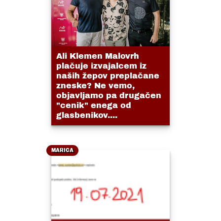
Ali Klemen Malovrh
plačuje izvajalcem iz
naših žepov preplačane
zneske? Ne vemo,
objavljamo pa drugačen
"cenik" enega od
glasbenikov....
MARICA