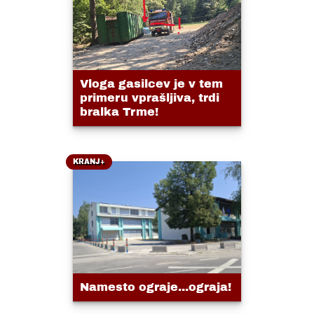
Vloga gasilcev je v tem
primeru vprašljiva, trdi
bralka Trme!
KRANJ+
Namesto ograje...ograja!