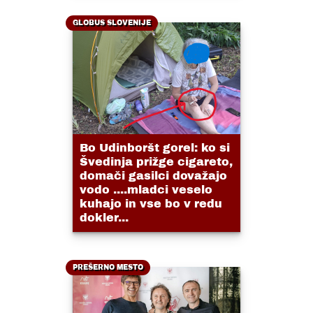
GLOBUS SLOVENIJE
Bo Udinboršt gorel: ko si
Švedinja prižge cigareto,
domači gasilci dovažajo
vodo ....mladci veselo
kuhajo in vse bo v redu
dokler...
PREŠERNO MESTO