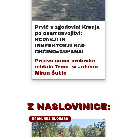
Prvič v zgodovini Kranja
po osamosvojitvi:
REDARJI IN
INŠPEKTORJI NAD
OBČINO=ŽUPANA!
Prijavo suma prekrška
oddala Trma. si - občan
Miran Šubic
Z NASLOVINICE:
KRANJSKA KLOBASA