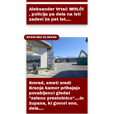
Aleksander Vrtač MOLČI
, policija pa dela na isti
zadevi že pet let....
KRANJSKA KLOBASA
Smrad, smeti sredi
Kranja kamor prihajajo
povabljenci gledat
"zeleno prestolnico"....in
župana, ki govori eno,
dela....