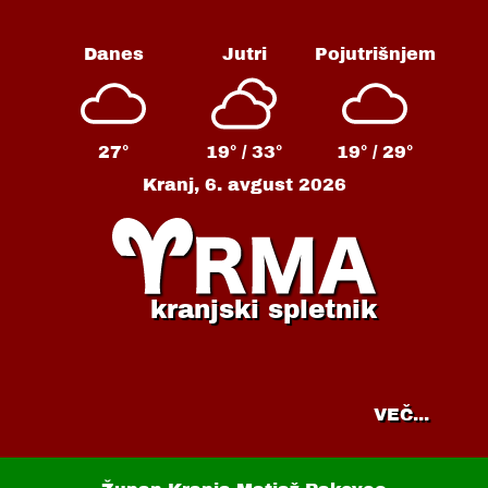
Danes
Jutri
Pojutrišnjem
27°
19° /
33°
19° /
29°
Kranj,
6. avgust 2026
kranjski spletnik
VEČ...