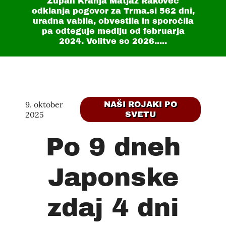
Župan Kranja Matjaž Rakovec
odklanja pogovor za Trma.si
562 dni
,
uradna vabila, obvestila in sporočila
pa odteguje mediju od februarja
2024. Volitve so 2026.....
9. oktober
NAŠI ROJAKI PO
2025
SVETU
Po 9 dneh
Japonske
zdaj 4 dni