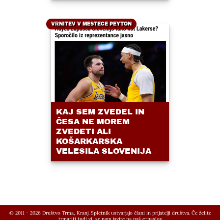
VRNITEV V MESTECE PEYTON
KAJ SEM ZVEDEL IN
ČESA NE MOREM
ZVEDETI ALI
KOŠARKARSKA
VELESILA SLOVENIJA
© 2011 - 2026 Društvo Trma, Kranj. Spletnik ustvarjajo člani in prijatelji društva. Če želite
trmariti tudi vi, se nam javite na
naš e-naslov