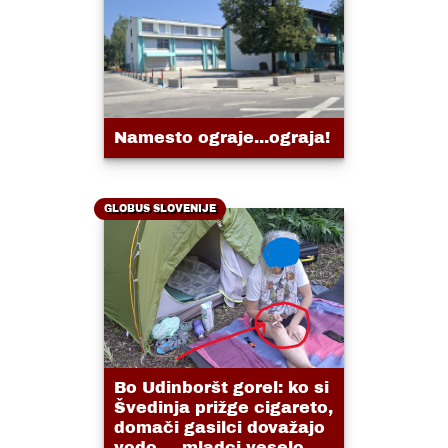
Namesto ograje...ograja!
GLOBUS SLOVENIJE
Bo Udinboršt gorel: ko si
Švedinja prižge cigareto,
domači gasilci dovažajo
vodo ....mladci veselo