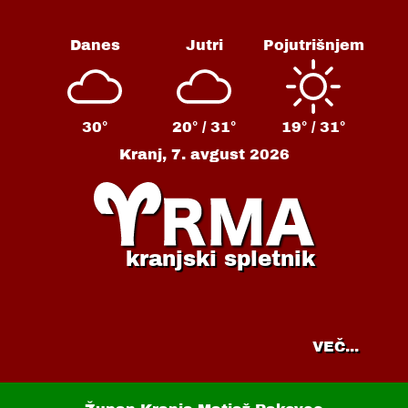
Danes
Jutri
Pojutrišnjem
30°
20° /
31°
19° /
31°
Kranj,
7. avgust 2026
kranjski spletnik
VEČ...