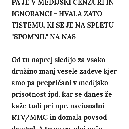
PA JE V MEDIJSKI CENZURI IN
IGNORANCI - HVALA ZATO
TISTEMU, KI SE JE NA SPLETU
"SPOMNIL" NA NAS
Od tu naprej sledijo za vsako
družino manj vesele zadeve kjer
smo pa prepričani v medijsko
prisotnost ipd. kar se danes že
kaže tudi pri npr. nacionalni
RTV/MMC in domala povsod
drugod. A tu se pa zdaj naša