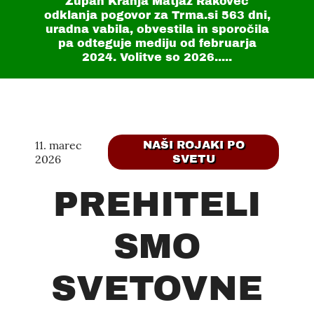
Župan Kranja Matjaž Rakovec
odklanja pogovor za Trma.si
563 dni
,
uradna vabila, obvestila in sporočila
pa odteguje mediju od februarja
2024. Volitve so 2026.....
11. marec
NAŠI ROJAKI PO
2026
SVETU
PREHITELI
SMO
SVETOVNE