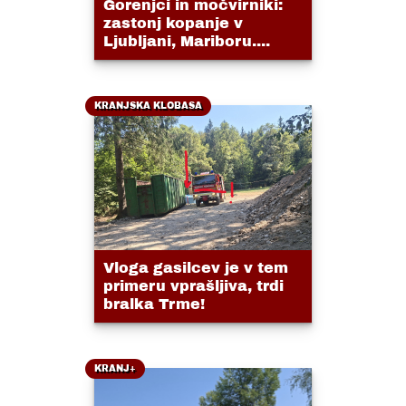
Gorenjci in močvirniki:
zastonj kopanje v
Ljubljani, Mariboru....
KRANJSKA KLOBASA
Vloga gasilcev je v tem
primeru vprašljiva, trdi
bralka Trme!
KRANJ+