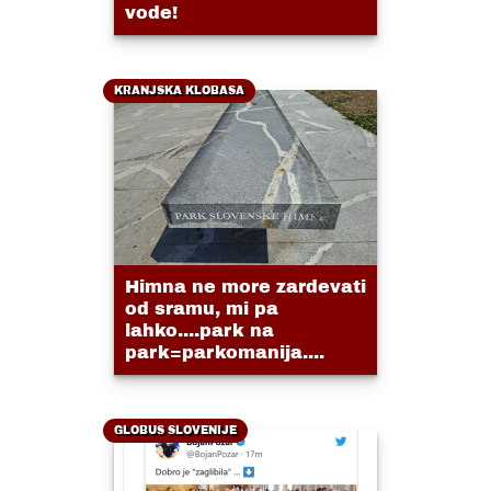
vode!
KRANJSKA KLOBASA
Himna ne more zardevati
od sramu, mi pa
lahko....park na
park=parkomanija....
GLOBUS SLOVENIJE