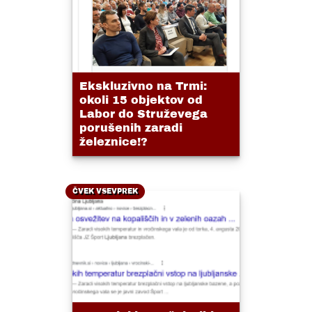
Ekskluzivno na Trmi:
okoli 15 objektov od
Labor do Struževega
porušenih zaradi
železnice!?
ČVEK VSEVPREK