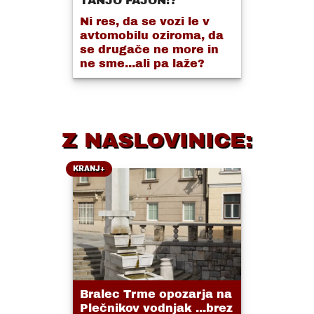
TANJO FAJON!?
Ni res, da se vozi le v
avtomobilu oziroma, da
se drugače ne more in
ne sme...ali pa laže?
Z NASLOVINICE:
KRANJ+
Bralec Trme opozarja na
Plečnikov vodnjak ...brez