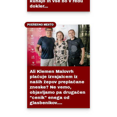
kuhajo in vse bo v redu
dokler...
PREŠERNO MESTO
Ali Klemen Malovrh
plačuje izvajalcem iz
naših žepov preplačane
zneske? Ne vemo,
objavljamo pa drugačen
"cenik" enega od
glasbenikov....