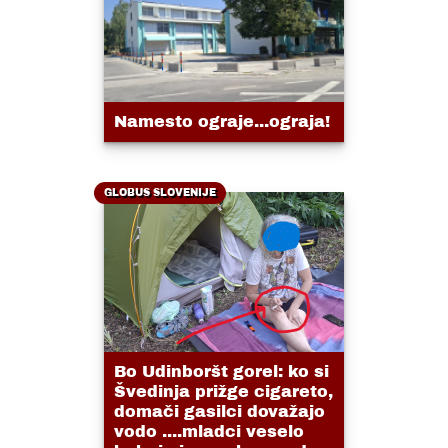
Namesto ograje...ograja!
GLOBUS SLOVENIJE
Bo Udinboršt gorel: ko si
Švedinja prižge cigareto,
domači gasilci dovažajo
vodo ....mladci veselo