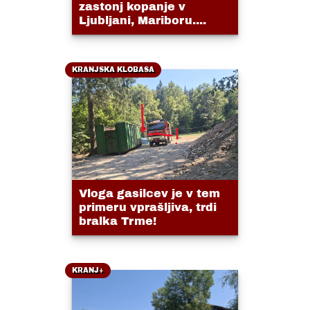
zastonj kopanje v
Ljubljani, Mariboru....
KRANJSKA KLOBASA
Vloga gasilcev je v tem
primeru vprašljiva, trdi
bralka Trme!
KRANJ+