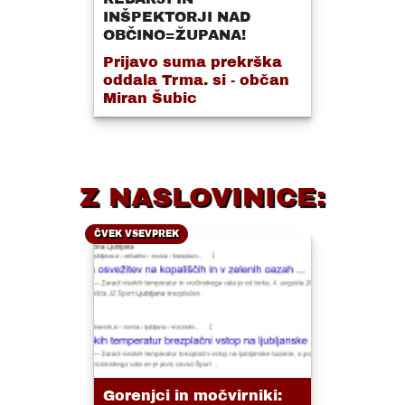
INŠPEKTORJI NAD
OBČINO=ŽUPANA!
Prijavo suma prekrška
oddala Trma. si - občan
Miran Šubic
Z NASLOVINICE:
ČVEK VSEVPREK
Gorenjci in močvirniki: