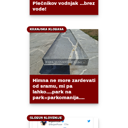
Plečnikov vodnjak ...brez
vode!
KRANJSKA KLOBASA
Himna ne more zardevati
od sramu, mi pa
lahko....park na
park=parkomanija....
GLOBUS SLOVENIJE