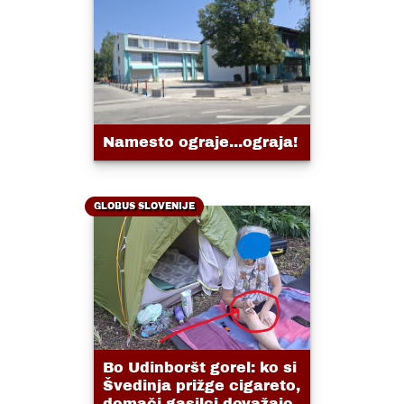
Namesto ograje...ograja!
GLOBUS SLOVENIJE
Bo Udinboršt gorel: ko si
Švedinja prižge cigareto,
domači gasilci dovažajo