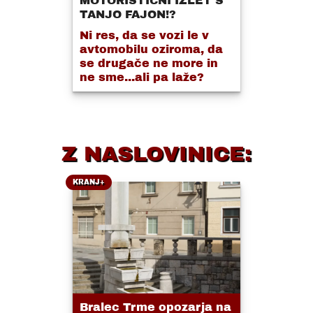
MOTORISTIČNI IZLET S
TANJO FAJON!?
Ni res, da se vozi le v
avtomobilu oziroma, da
se drugače ne more in
ne sme...ali pa laže?
Z NASLOVINICE:
KRANJ+
Bralec Trme opozarja na