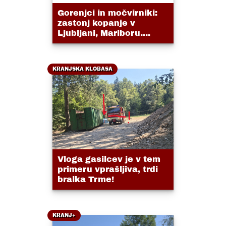
Gorenjci in močvirniki:
zastonj kopanje v
Ljubljani, Mariboru....
KRANJSKA KLOBASA
Vloga gasilcev je v tem
primeru vprašljiva, trdi
bralka Trme!
KRANJ+