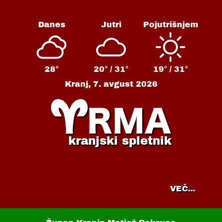
Danes
Jutri
Pojutrišnjem
28°
20° /
31°
19° /
31°
Kranj,
7. avgust 2026
kranjski spletnik
VEČ...