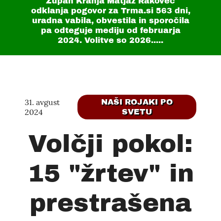
Župan Kranja Matjaž Rakovec
odklanja pogovor za Trma.si
563 dni
,
uradna vabila, obvestila in sporočila
pa odteguje mediju od februarja
2024. Volitve so 2026.....
31. avgust
NAŠI ROJAKI PO
2024
SVETU
Volčji pokol:
15 "žrtev" in
prestrašena