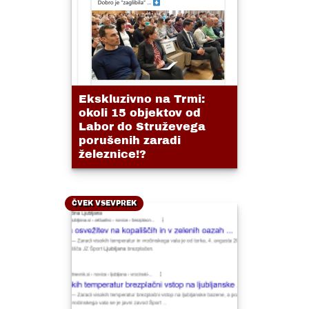
Ekskluzivno na Trmi:
okoli 15 objektov od
Labor do Struževega
porušenih zaradi
železnice!?
ČVEK VSEVPREK