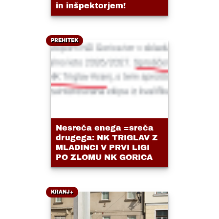
in inšpektorjem!
PREHITEK
Nesreča enega =sreča
drugega: NK TRIGLAV Z
MLADINCI V PRVI LIGI
PO ZLOMU NK GORICA
KRANJ+