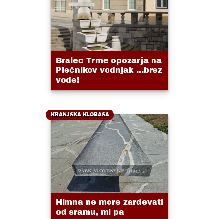
Bralec Trme opozarja na
Plečnikov vodnjak ...brez
vode!
KRANJSKA KLOBASA
Himna ne more zardevati
od sramu, mi pa