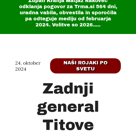
Župan Kranja Matjaž Rakovec
odklanja pogovor za Trma.si
564 dni
,
uradna vabila, obvestila in sporočila
pa odteguje mediju od februarja
2024. Volitve so 2026.....
24. oktober
NAŠI ROJAKI PO
2024
SVETU
Zadnji
general
Titove