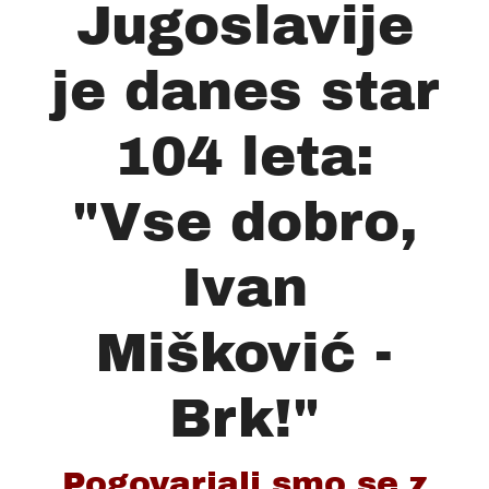
Jugoslavije
je danes star
104 leta:
"Vse dobro,
Ivan
Mišković -
Brk!"
Pogovarjali smo se z