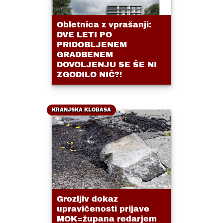
Obletnica z vprašanji:
DVE LETI PO
PRIDOBLJENEM
GRADBENEM
DOVOLJENJU SE ŠE NI
ZGODILO NIČ?!
KRANJSKA KLOBASA
Grozljiv dokaz
upravičenosti prijave
MOK=župana redarjem