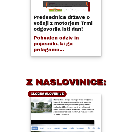
Predsednica države o
vožnji z motorjem Trmi
odgovorila isti dan!
Pohvalen odziv in
pojasnilo, ki ga
prilagamo...
Z NASLOVINICE:
GLOBUS SLOVENIJE