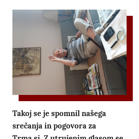
Takoj se je spomnil našega
srečanja in pogovora za
Trma.si. Z utrujenim glasom se