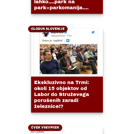
lahko....park na
park=parkomanija....
GLOBUS SLOVENIJE
Ekskluzivno na Trmi:
okoli 15 objektov od
Labor do Struževega
porušenih zaradi
železnice!?
ČVEK VSEVPREK