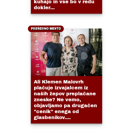
kuhajo in vse bo v redu
dokler...
PREŠERNO MESTO
Ali Klemen Malovrh
plačuje izvajalcem iz
naših žepov preplačane
zneske? Ne vemo,
objavljamo pa drugačen
"cenik" enega od
glasbenikov....