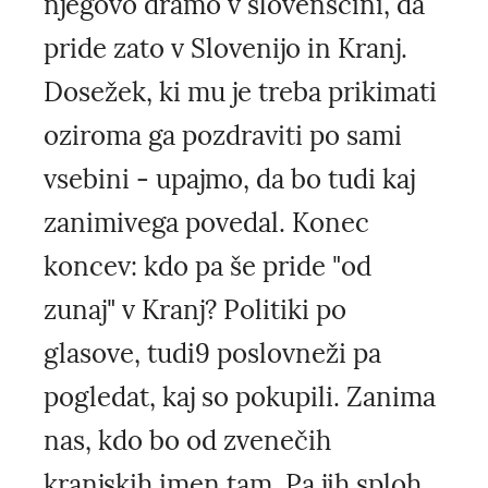
njegovo dramo v slovenščini, da
pride zato v Slovenijo in Kranj.
Dosežek, ki mu je treba prikimati
oziroma ga pozdraviti po sami
vsebini - upajmo, da bo tudi kaj
zanimivega povedal. Konec
koncev: kdo pa še pride "od
zunaj" v Kranj? Politiki po
glasove, tudi9 poslovneži pa
pogledat, kaj so pokupili. Zanima
nas, kdo bo od zvenečih
kranjskih imen tam. Pa jih sploh