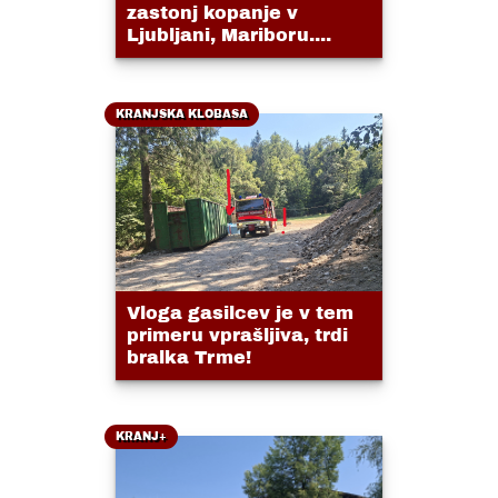
zastonj kopanje v
Ljubljani, Mariboru....
KRANJSKA KLOBASA
Vloga gasilcev je v tem
primeru vprašljiva, trdi
bralka Trme!
KRANJ+