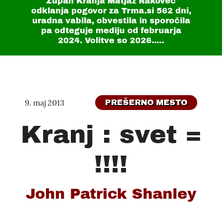
Župan Kranja Matjaž Rakovec
odklanja pogovor za Trma.si
562 dni
,
uradna vabila, obvestila in sporočila
pa odteguje mediju od februarja
2024. Volitve so 2026.....
9. maj 2013
PREŠERNO MESTO
Kranj : svet =
!!!!
John Patrick Shanley