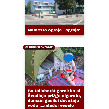
Namesto ograje...ograja!
GLOBUS SLOVENIJE
Bo Udinboršt gorel: ko si
Švedinja prižge cigareto,
domači gasilci dovažajo
vodo ....mladci veselo