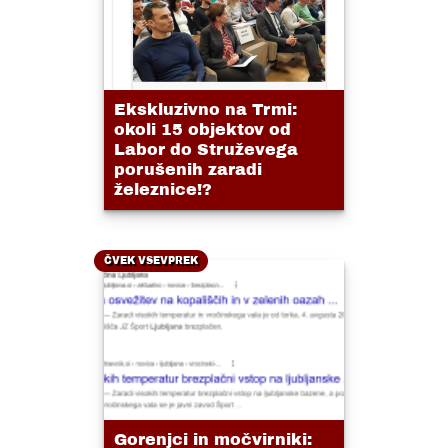
Ekskluzivno na Trmi:
okoli 15 objektov od
Labor do Struževega
porušenih zaradi
železnice!?
ČVEK VSEVPREK
Gorenjci in močvirniki: