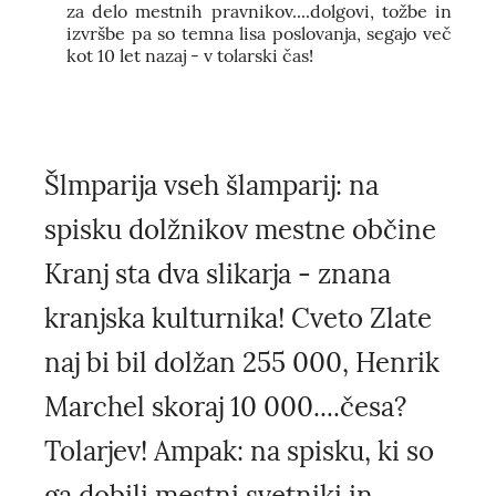
za delo mestnih pravnikov....dolgovi, tožbe in
izvršbe pa so temna lisa poslovanja, segajo več
kot 10 let nazaj - v tolarski čas!
Šlmparija vseh šlamparij: na
spisku dolžnikov mestne občine
Kranj sta dva slikarja - znana
kranjska kulturnika! Cveto Zlate
naj bi bil dolžan 255 000, Henrik
Marchel skoraj 10 000....česa?
Tolarjev! Ampak: na spisku, ki so
ga dobili mestni svetniki in