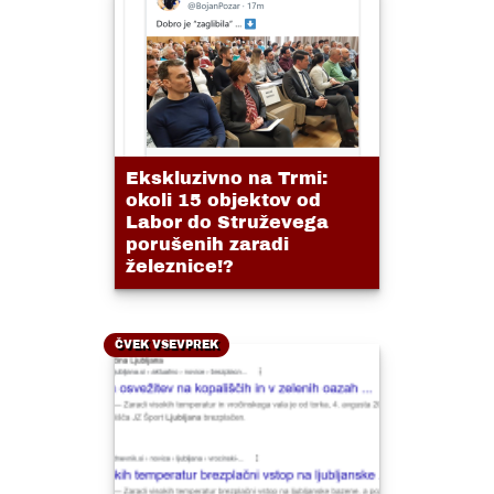
Ekskluzivno na Trmi:
okoli 15 objektov od
Labor do Struževega
porušenih zaradi
železnice!?
ČVEK VSEVPREK