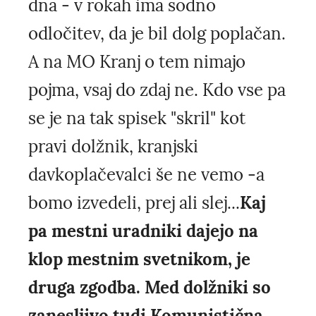
dna - v rokah ima sodno
odločitev, da je bil dolg poplačan.
A na MO Kranj o tem nimajo
pojma, vsaj do zdaj ne. Kdo vse pa
se je na tak spisek "skril" kot
pravi dolžnik, kranjski
davkoplačevalci še ne vemo -a
bomo izvedeli, prej ali slej...
Kaj
pa mestni uradniki dajejo na
klop mestnim svetnikom, je
druga zgodba. Med dolžniki so
zanesljivo tudi Komunistična