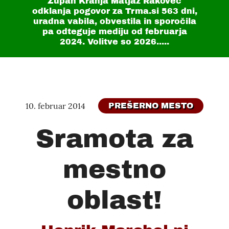
Župan Kranja Matjaž Rakovec
odklanja pogovor za Trma.si
563 dni
,
uradna vabila, obvestila in sporočila
pa odteguje mediju od februarja
2024. Volitve so 2026.....
10. februar 2014
PREŠERNO MESTO
Sramota za
mestno
oblast!