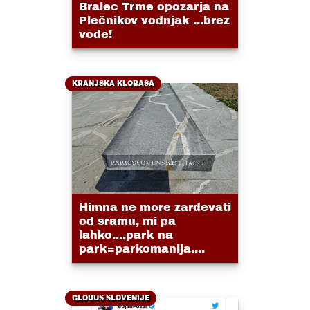
Bralec Trme opozarja na
Plečnikov vodnjak ...brez
vode!
KRANJSKA KLOBASA
Himna ne more zardevati
od sramu, mi pa
lahko....park na
park=parkomanija....
GLOBUS SLOVENIJE