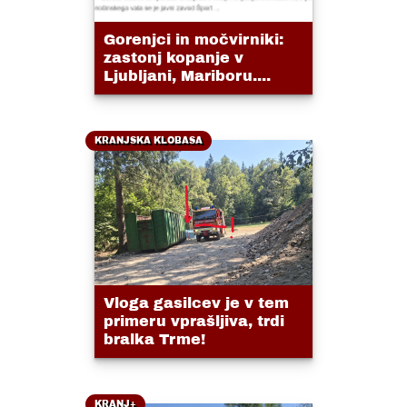
Gorenjci in močvirniki:
zastonj kopanje v
Ljubljani, Mariboru....
KRANJSKA KLOBASA
Vloga gasilcev je v tem
primeru vprašljiva, trdi
bralka Trme!
KRANJ+