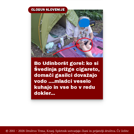
GLOBUS SLOVENIJE
Bo Udinboršt gorel: ko si
Švedinja prižge cigareto,
domači gasilci dovažajo
vodo ....mladci veselo
kuhajo in vse bo v redu
dokler...
© 2011 - 2026 Društvo Trma, Kranj. Spletnik ustvarjajo člani in prijatelji društva. Če želite