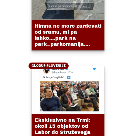
Himna ne more zardevati
od sramu, mi pa
lahko....park na
park=parkomanija....
GLOBUS SLOVENIJE
Ekskluzivno na Trmi:
okoli 15 objektov od
Labor do Struževega