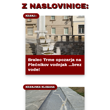
Z NASLOVINICE:
KRANJ+
Bralec Trme opozarja na
Plečnikov vodnjak ...brez
vode!
KRANJSKA KLOBASA