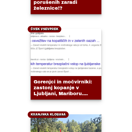
porušenih zaradi
železnice!?
ČVEK VSEVPREK
Gorenjci in močvirniki:
zastonj kopanje v
Ljubljani, Mariboru....
KRANJSKA KLOBASA