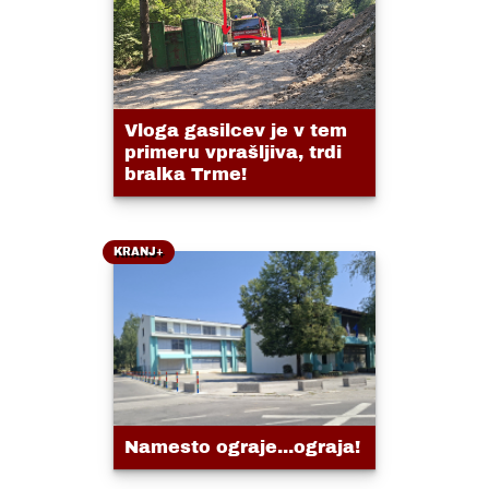
Vloga gasilcev je v tem
primeru vprašljiva, trdi
bralka Trme!
KRANJ+
Namesto ograje...ograja!