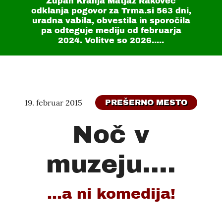
Župan Kranja Matjaž Rakovec
odklanja pogovor za Trma.si
563 dni
,
uradna vabila, obvestila in sporočila
pa odteguje mediju od februarja
2024. Volitve so 2026.....
19. februar 2015
PREŠERNO MESTO
Noč v
muzeju....
...a ni komedija!