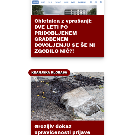
Obletnica z vprašanji:
DVE LETI PO
PRIDOBLJENEM
GRADBENEM
DOVOLJENJU SE ŠE NI
ZGODILO NIČ?!
KRANJSKA KLOBASA
Grozljiv dokaz
upravičenosti prijave