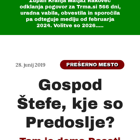
Župan Kranja Matjaž Rakovec
odklanja pogovor za Trma.si
566 dni
,
uradna vabila, obvestila in sporočila
pa odteguje mediju od februarja
2024. Volitve so 2026.....
28. junij 2019
PREŠERNO MESTO
Gospod
Štefe, kje so
Predoslje?