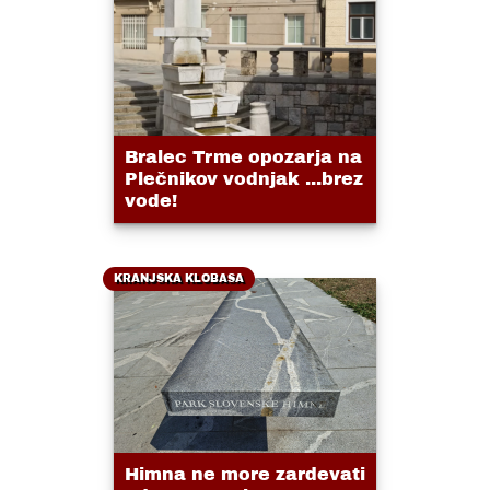
Bralec Trme opozarja na
Plečnikov vodnjak ...brez
vode!
KRANJSKA KLOBASA
Himna ne more zardevati