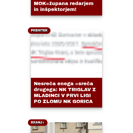
MOK=župana redarjem
in inšpektorjem!
PREHITEK
Nesreča enega =sreča
drugega: NK TRIGLAV Z
MLADINCI V PRVI LIGI
PO ZLOMU NK GORICA
KRANJ+