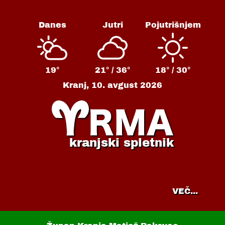
Danes
Jutri
Pojutrišnjem
19°
21° /
36°
18° /
30°
Kranj,
10. avgust 2026
kranjski spletnik
VEČ...