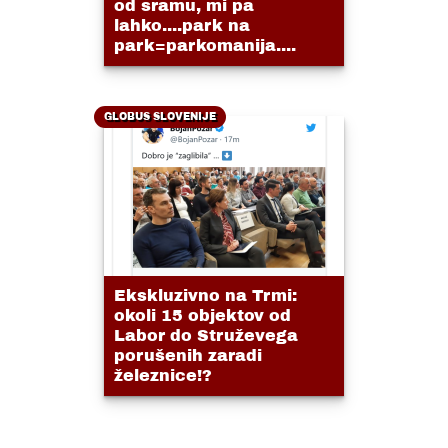
od sramu, mi pa
lahko....park na
park=parkomanija....
GLOBUS SLOVENIJE
Ekskluzivno na Trmi:
okoli 15 objektov od
Labor do Struževega
porušenih zaradi
železnice!?