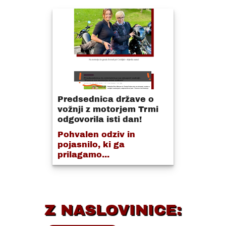
Predsednica države o
vožnji z motorjem Trmi
odgovorila isti dan!
Pohvalen odziv in
pojasnilo, ki ga
prilagamo...
Z NASLOVINICE: