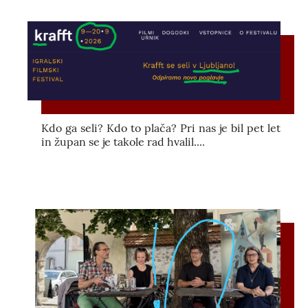
Kdo ga seli? Kdo to plača? Pri nas je bil pet let
in župan se je takole rad hvalil....