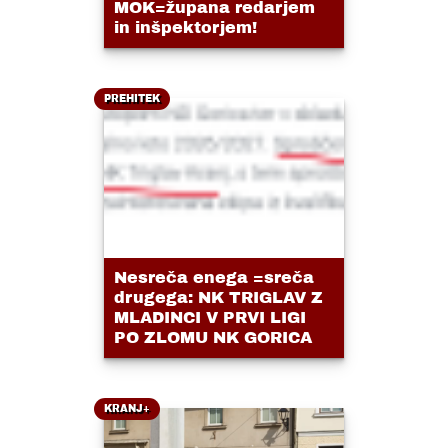
MOK=župana redarjem
in inšpektorjem!
PREHITEK
Nesreča enega =sreča
drugega: NK TRIGLAV Z
MLADINCI V PRVI LIGI
PO ZLOMU NK GORICA
KRANJ+