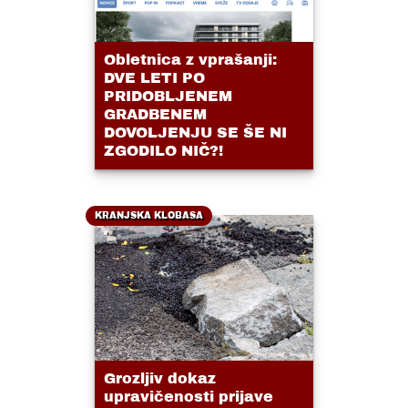
Obletnica z vprašanji:
DVE LETI PO
PRIDOBLJENEM
GRADBENEM
DOVOLJENJU SE ŠE NI
ZGODILO NIČ?!
KRANJSKA KLOBASA
Grozljiv dokaz
upravičenosti prijave