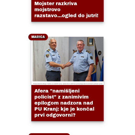
Mojster razkriva
mojstrovo
razstavo...ogled do jutri!
MARICA
Afera "namišljeni
policist" z zanimivim
epilogom nadzora nad
PU Kranj: kje je končal
prvi odgovorni?