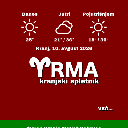
Danes
Jutri
Pojutrišnjem
25°
21° /
36°
18° /
30°
Kranj,
10. avgust 2026
kranjski spletnik
VEČ...