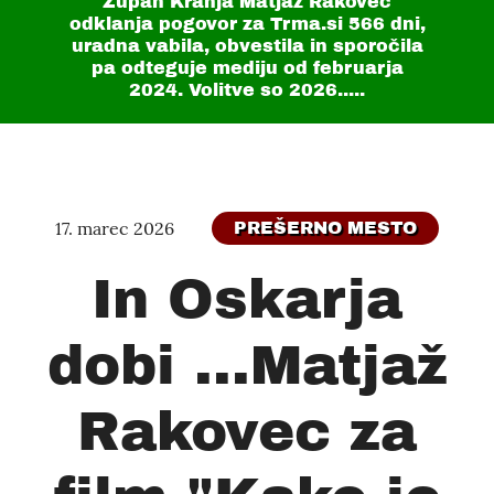
Župan Kranja Matjaž Rakovec
odklanja pogovor za Trma.si
566 dni
,
uradna vabila, obvestila in sporočila
pa odteguje mediju od februarja
2024. Volitve so 2026.....
17. marec 2026
PREŠERNO MESTO
In Oskarja
dobi ...Matjaž
Rakovec za