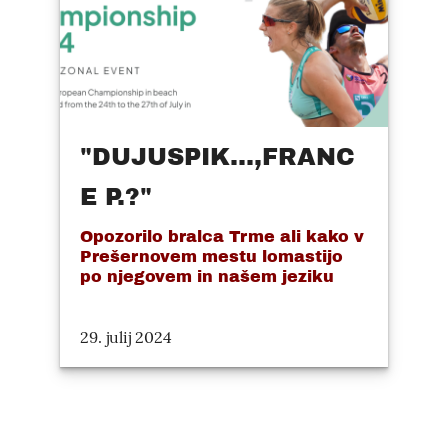
"DUJUSPIK...,FRANC
E P.?"
Opozorilo bralca Trme ali kako v
Prešernovem mestu lomastijo
po njegovem in našem jeziku
29. julij 2024