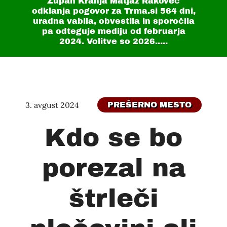
Župan Kranja Matjaž Rakovec
odklanja pogovor za Trma.si
564 dni
,
uradna vabila, obvestila in sporočila
pa odteguje mediju od februarja
2024. Volitve so 2026.....
3. avgust 2024
PREŠERNO MESTO
Kdo se bo
porezal na
štrleči