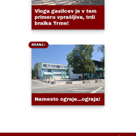
Vloga gasilcev je v tem
primeru vprašljiva, trdi
bralka Trme!
KRANJ+
Namesto ograje...ograja!