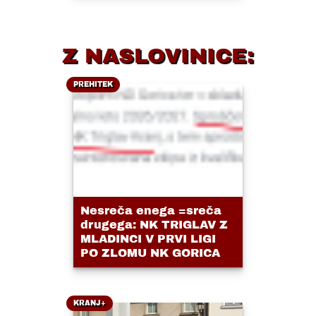
Z NASLOVINICE:
PREHITEK
Nesreča enega =sreča
drugega: NK TRIGLAV Z
MLADINCI V PRVI LIGI
PO ZLOMU NK GORICA
KRANJ+