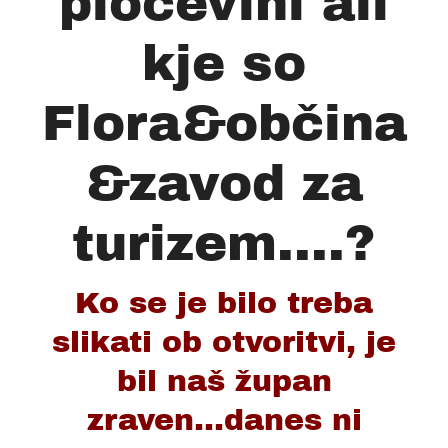
pločevini ali
kje so
Flora&občina
&zavod za
turizem....?
Ko se je bilo treba
slikati ob otvoritvi, je
bil naš župan
zraven...danes ni