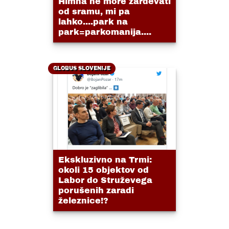
Himna ne more zardevati
od sramu, mi pa
lahko....park na
park=parkomanija....
GLOBUS SLOVENIJE
Ekskluzivno na Trmi:
okoli 15 objektov od
Labor do Struževega
porušenih zaradi
železnice!?