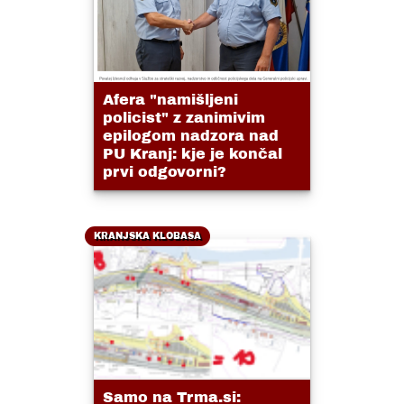
Afera "namišljeni
policist" z zanimivim
epilogom nadzora nad
PU Kranj: kje je končal
prvi odgovorni?
KRANJSKA KLOBASA
Samo na Trma.si: