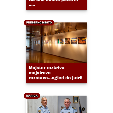
.....
PREŠERNO MESTO
Mojster razkriva
mojstrovo
razstavo...ogled do jutri!
MARICA