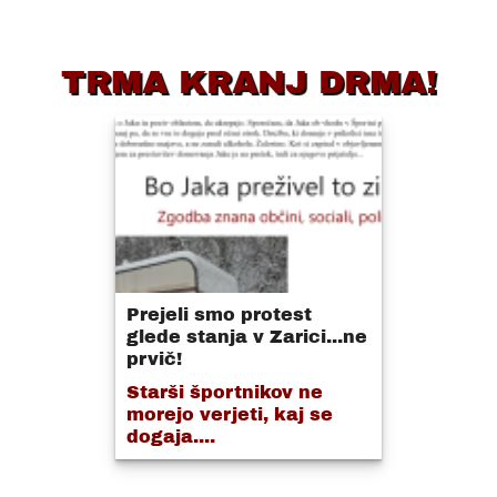
TRMA KRANJ DRMA!
Prejeli smo protest
glede stanja v Zarici...ne
prvič!
Starši športnikov ne
morejo verjeti, kaj se
dogaja....