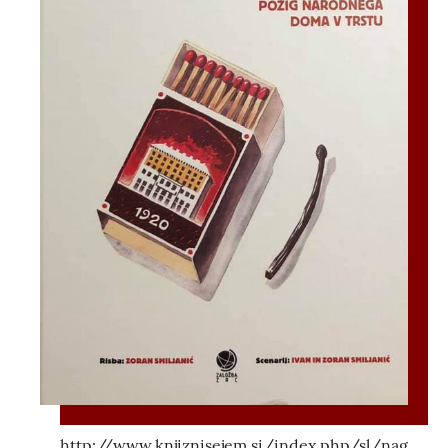
http://www.knjiznisejem.si/index.php/sl/nag