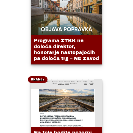
Programa ZTKK ne
določa direktor,
honorarje nastopajočih
pa določa trg – NE Zavod
KRANJ+
Na tole bodite pozorni