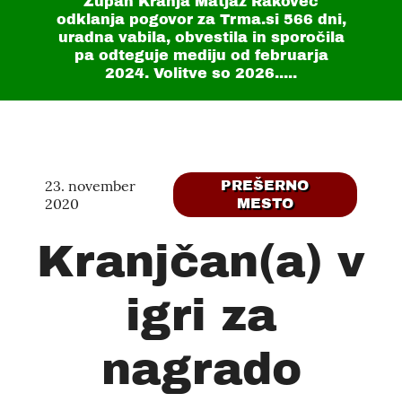
Župan Kranja Matjaž Rakovec
odklanja pogovor za Trma.si
566 dni
,
uradna vabila, obvestila in sporočila
pa odteguje mediju od februarja
2024. Volitve so 2026.....
23. november
PREŠERNO
2020
MESTO
Kranjčan(a) v
igri za
nagrado