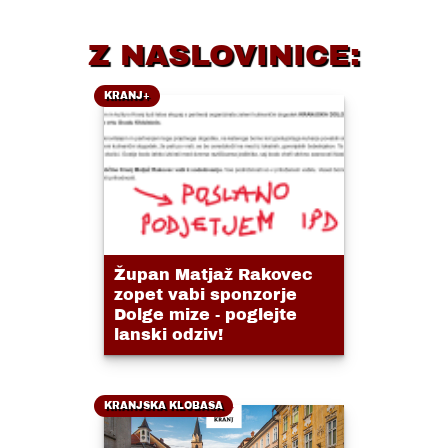
Z NASLOVINICE:
KRANJ+
Župan Matjaž Rakovec
zopet vabi sponzorje
Dolge mize - poglejte
lanski odziv!
KRANJSKA KLOBASA