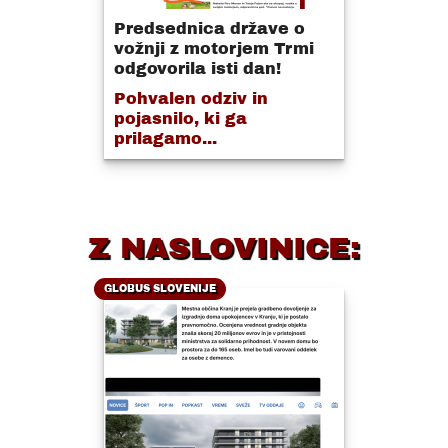
Predsednica države o
vožnji z motorjem Trmi
odgovorila isti dan!
Pohvalen odziv in
pojasnilo, ki ga
prilagamo...
Z NASLOVINICE:
GLOBUS SLOVENIJE