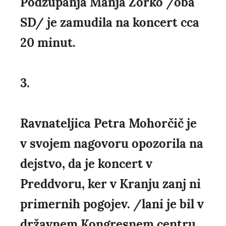
Podžupanja Manja Zorko /oba
SD/ je zamudila na koncert cca
20 minut.
3.
Ravnateljica Petra Mohorčič je
v svojem nagovoru opozorila na
dejstvo, da je koncert v
Preddvoru, ker v Kranju zanj ni
primernih pogojev. /lani je bil v
državnem Kongresnem centru