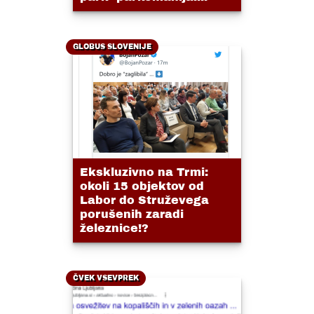
GLOBUS SLOVENIJE
Ekskluzivno na Trmi:
okoli 15 objektov od
Labor do Struževega
porušenih zaradi
železnice!?
ČVEK VSEVPREK