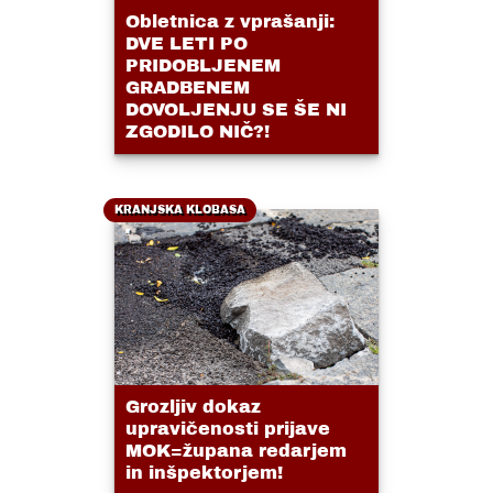
Obletnica z vprašanji:
DVE LETI PO
PRIDOBLJENEM
GRADBENEM
DOVOLJENJU SE ŠE NI
ZGODILO NIČ?!
KRANJSKA KLOBASA
Grozljiv dokaz
upravičenosti prijave
MOK=župana redarjem
in inšpektorjem!