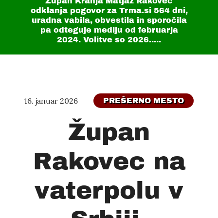
Župan Kranja Matjaž Rakovec
odklanja pogovor za Trma.si
564 dni
,
uradna vabila, obvestila in sporočila
pa odteguje mediju od februarja
2024. Volitve so 2026.....
16. januar 2026
PREŠERNO MESTO
Župan
Rakovec na
vaterpolu v