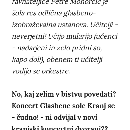
ravnateljice Petre Mohorčič je
šola res odlična glasbeno-
izobraževalna ustanova. Učitelji -
neverjetni! Učijo mularijo (učenci
- nadarjeni in zelo pridni so,
kapo dol!), obenem ti učitelji
vodijo se orkestre.
No, kaj zelim v bistvu povedati?
Koncert Glasbene sole Kranj se
- čudno! - ni odvijal v novi
kranjski koncertni dvorani??