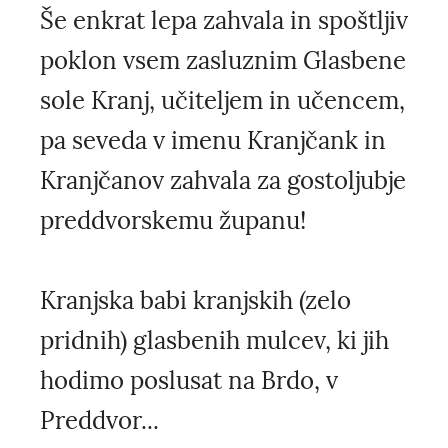
Še enkrat lepa zahvala in spoštljiv
poklon vsem zasluznim Glasbene
sole Kranj, učiteljem in učencem,
pa seveda v imenu Kranjčank in
Kranjčanov zahvala za gostoljubje
preddvorskemu županu!
Kranjska babi kranjskih (zelo
pridnih) glasbenih mulcev, ki jih
hodimo poslusat na Brdo, v
Preddvor...