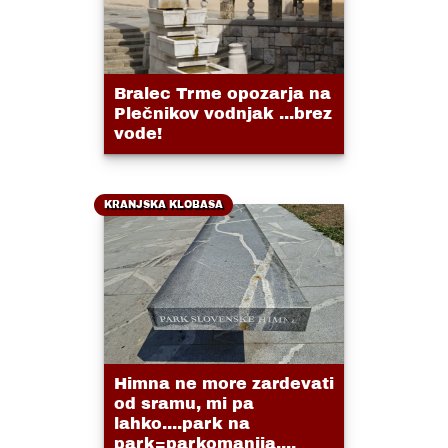
Bralec Trme opozarja na
Plečnikov vodnjak ...brez
vode!
KRANJSKA KLOBASA
Himna ne more zardevati
od sramu, mi pa
lahko....park na
park=parkomanija....