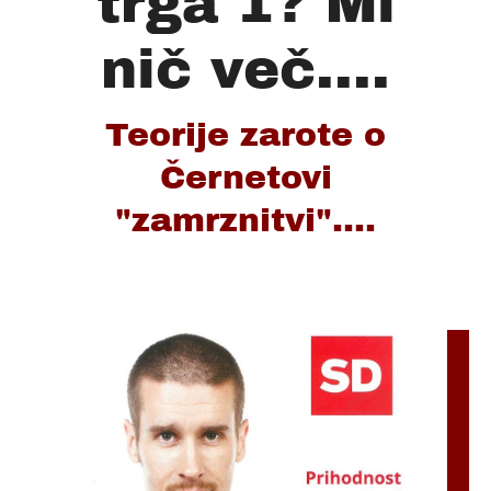
trga 1? Mi
nič več....
Teorije zarote o
Černetovi
"zamrznitvi"....