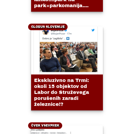
park=parkomanija....
GLOBUS SLOVENIJE
Ekskluzivno na Trmi:
okoli 15 objektov od
Labor do Struževega
porušenih zaradi
železnice!?
ČVEK VSEVPREK