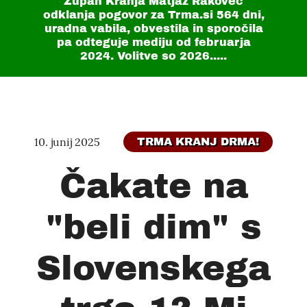
Župan Kranja Matjaž Rakovec
odklanja pogovor za Trma.si
564 dni
,
uradna vabila, obvestila in sporočila
pa odteguje mediju od februarja
2024. Volitve so 2026.....
10. junij 2025
TRMA KRANJ DRMA!
Čakate na
"beli dim" s
Slovenskega