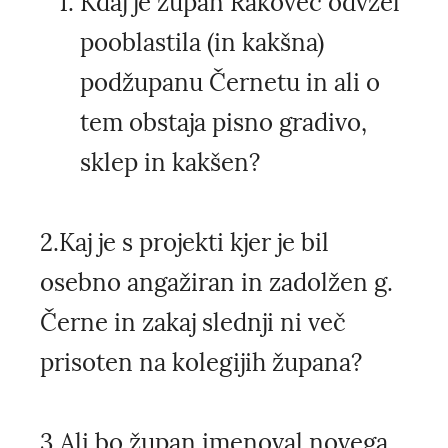
Kdaj je župan Rakovec odvzel
pooblastila (in kakšna)
podžupanu Černetu in ali o
tem obstaja pisno gradivo,
sklep in kakšen?
2.Kaj je s projekti kjer je bil
osebno angažiran in zadolžen g.
Černe in zakaj slednji ni več
prisoten na kolegijih župana?
3.Ali bo župan imenoval novega