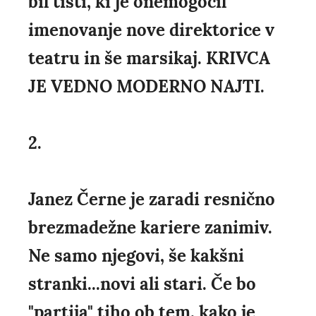
bil tisti, ki je onemogočil
imenovanje nove direktorice v
teatru in še marsikaj. KRIVCA
JE VEDNO MODERNO NAJTI.
2.
Janez Černe je zaradi resnično
brezmadežne kariere zanimiv.
Ne samo njegovi, še kakšni
stranki...novi ali stari. Če bo
"partija" tiho ob tem, kako je