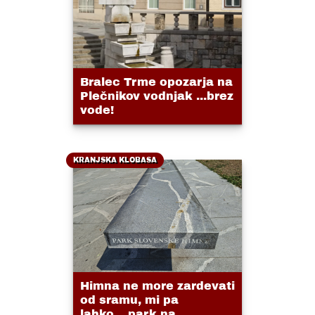
Bralec Trme opozarja na
Plečnikov vodnjak ...brez
vode!
KRANJSKA KLOBASA
Himna ne more zardevati
od sramu, mi pa
lahko....park na