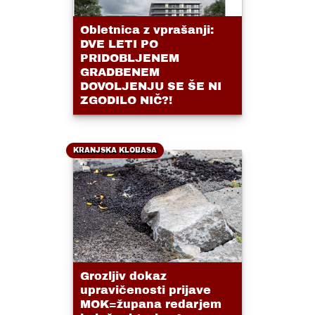
Obletnica z vprašanji:
DVE LETI PO
PRIDOBLJENEM
GRADBENEM
DOVOLJENJU SE ŠE NI
ZGODILO NIČ?!
KRANJSKA KLOBASA
Grozljiv dokaz
upravičenosti prijave
MOK=župana redarjem