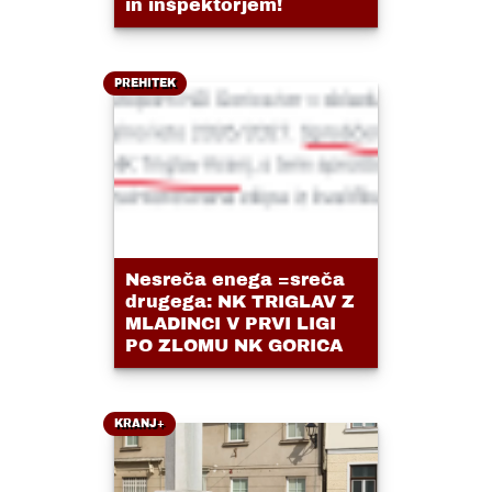
in inšpektorjem!
PREHITEK
Nesreča enega =sreča
drugega: NK TRIGLAV Z
MLADINCI V PRVI LIGI
PO ZLOMU NK GORICA
KRANJ+