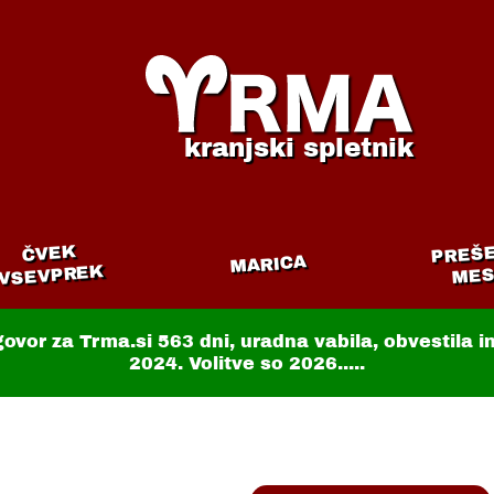
kranjski spletnik
PREŠ
ČVEK
MARICA
VSEVPREK
MES
govor za Trma.si
563 dni
, uradna vabila, obvestila 
2024. Volitve so 2026.....