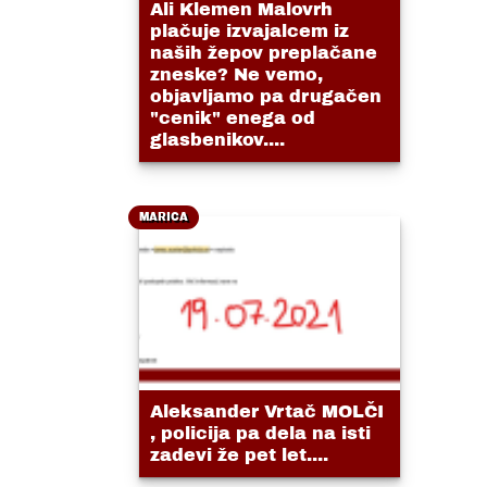
Ali Klemen Malovrh
plačuje izvajalcem iz
naših žepov preplačane
zneske? Ne vemo,
objavljamo pa drugačen
"cenik" enega od
glasbenikov....
MARICA
Aleksander Vrtač MOLČI
, policija pa dela na isti
zadevi že pet let....