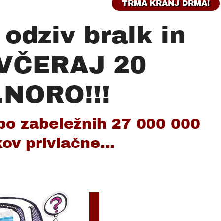
TRMA KRANJ DRMA!
odziv bralk in
 VČERAJ 20
..NORO!!!
po zabeležnih 27 000 000
kov privlačne...