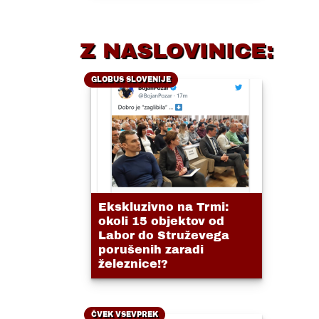
Z NASLOVINICE:
GLOBUS SLOVENIJE
Ekskluzivno na Trmi:
okoli 15 objektov od
Labor do Struževega
porušenih zaradi
železnice!?
ČVEK VSEVPREK