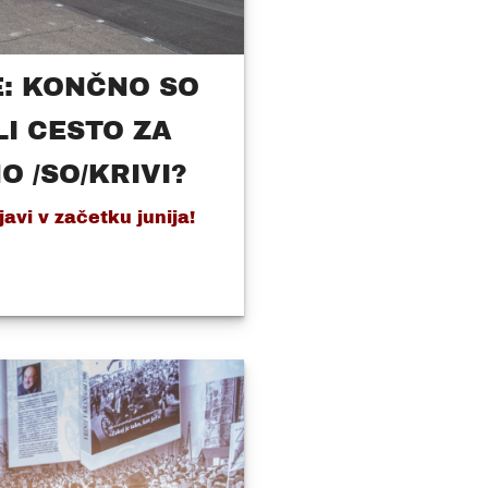
: KONČNO SO
LI CESTO ZA
O /SO/KRIVI?
avi v začetku junija!