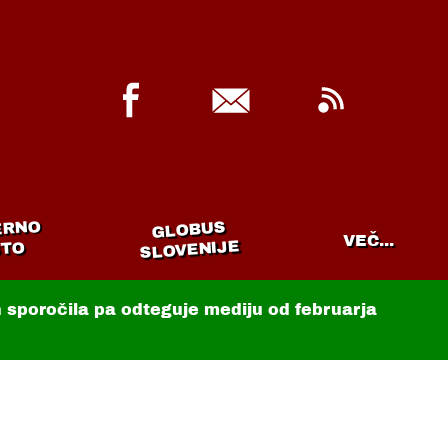
ERNO
GLOBUS
VEČ...
SLOVENIJE
TO
in sporočila pa odteguje mediju od februarja