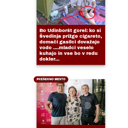
Bo Udinboršt gorel: ko si
Švedinja prižge cigareto,
domači gasilci dovažajo
vodo ....mladci veselo
kuhajo in vse bo v redu
dokler...
PREŠERNO MESTO