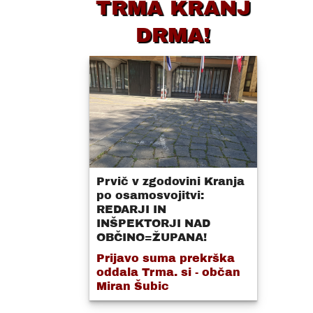
TRMA KRANJ
DRMA!
Prvič v zgodovini Kranja
po osamosvojitvi:
REDARJI IN
INŠPEKTORJI NAD
OBČINO=ŽUPANA!
Prijavo suma prekrška
oddala Trma. si - občan
Miran Šubic