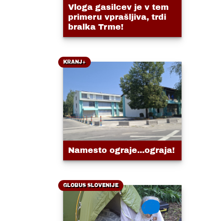
Vloga gasilcev je v tem
primeru vprašljiva, trdi
bralka Trme!
KRANJ+
Namesto ograje...ograja!
GLOBUS SLOVENIJE