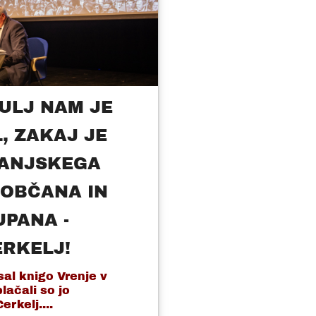
ULJ NAM JE
, ZAKAJ JE
RANJSKEGA
OBČANA IN
UPANA -
ERKELJ!
sal knigo Vrenje v
lačali so jo
rkelj....