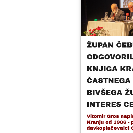
ŽUPAN ČEB
ODGOVORIL
KNJIGA K
ČASTNEGA 
BIVŠEGA Ž
INTERES C
Vitomir Gros napi
Kranju od 1986 - p
davkoplačevalci Ce