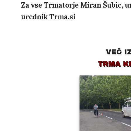
Za vse Trmatorje Miran Šubic, uni
urednik Trma.si
VEČ I
TRMA K