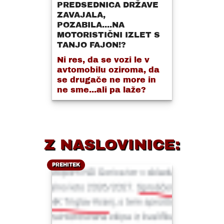
PREDSEDNICA DRŽAVE
ZAVAJALA,
POZABILA....NA
MOTORISTIČNI IZLET S
TANJO FAJON!?
Ni res, da se vozi le v
avtomobilu oziroma, da
se drugače ne more in
ne sme...ali pa laže?
Z NASLOVINICE:
PREHITEK