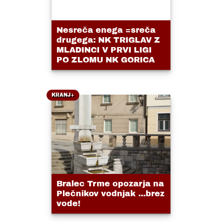
Nesreča enega =sreča
drugega: NK TRIGLAV Z
MLADINCI V PRVI LIGI
PO ZLOMU NK GORICA
KRANJ+
Bralec Trme opozarja na
Plečnikov vodnjak ...brez
vode!