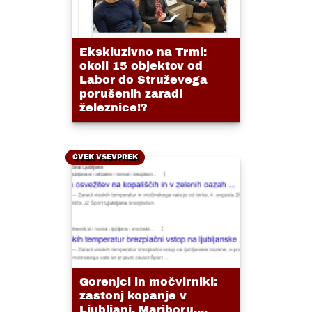
Ekskluzivno na Trmi:
okoli 15 objektov od
Labor do Struževega
porušenih zaradi
železnice!?
ČVEK VSEVPREK
Gorenjci in močvirniki:
zastonj kopanje v
Ljubljani, Mariboru....