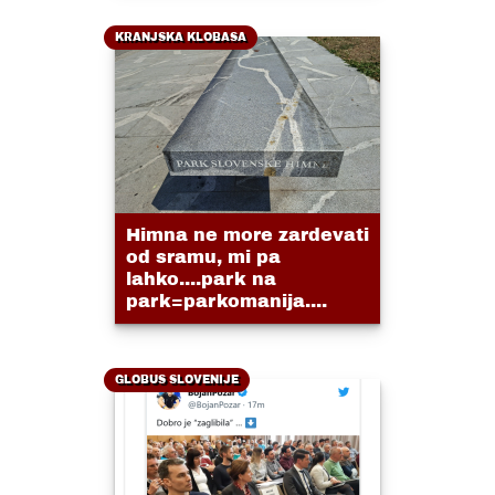
KRANJSKA KLOBASA
Himna ne more zardevati
od sramu, mi pa
lahko....park na
park=parkomanija....
GLOBUS SLOVENIJE