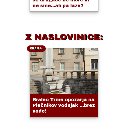
ne sme...ali pa laže?
Z NASLOVINICE:
KRANJ+
Bralec Trme opozarja na
Plečnikov vodnjak ...brez
vode!