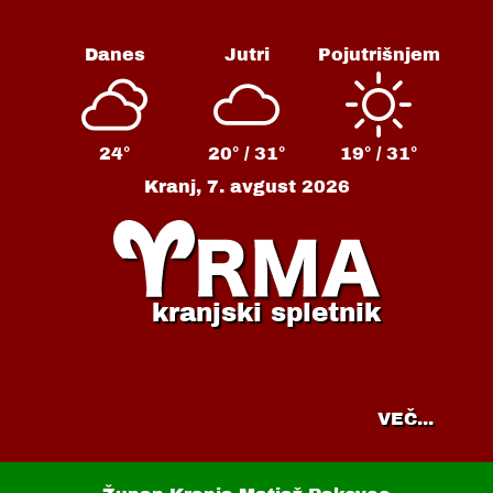
Danes
Jutri
Pojutrišnjem
24°
20° /
31°
19° /
31°
Kranj,
7. avgust 2026
kranjski spletnik
VEČ...