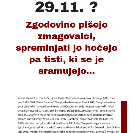
29.11. ?
Zgodovino pišejo
zmagovalci,
spreminjati jo hočejo
pa tisti, ki se je
sramujejo...