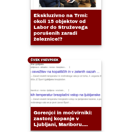
Ekskluzivno na Trmi:
okoli 15 objektov od
Labor do Struževega
porušenih zaradi
železnice!?
ČVEK VSEVPREK
Gorenjci in močvirniki:
zastonj kopanje v
Ljubljani, Mariboru....