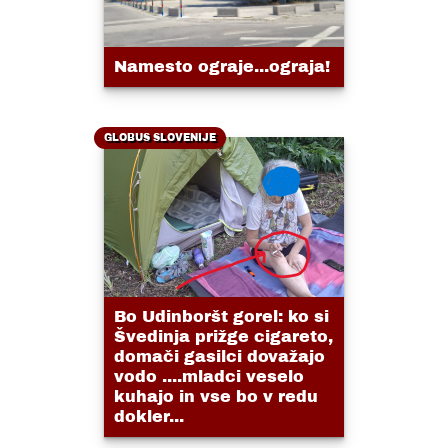
Namesto ograje...ograja!
GLOBUS SLOVENIJE
Bo Udinboršt gorel: ko si
Švedinja prižge cigareto,
domači gasilci dovažajo
vodo ....mladci veselo
kuhajo in vse bo v redu
dokler...