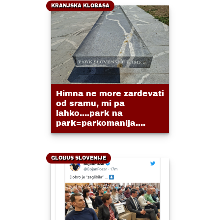
KRANJSKA KLOBASA
Himna ne more zardevati
od sramu, mi pa
lahko....park na
park=parkomanija....
GLOBUS SLOVENIJE