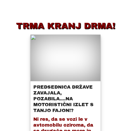
TRMA KRANJ DRMA!
PREDSEDNICA DRŽAVE
ZAVAJALA,
POZABILA....NA
MOTORISTIČNI IZLET S
TANJO FAJON!?
Ni res, da se vozi le v
avtomobilu oziroma, da
se drugače ne more in