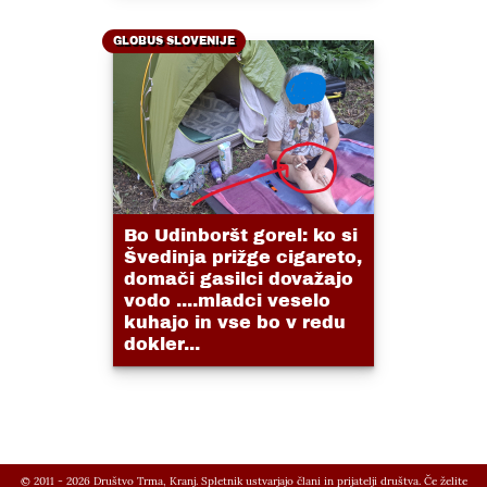
GLOBUS SLOVENIJE
Bo Udinboršt gorel: ko si
Švedinja prižge cigareto,
domači gasilci dovažajo
vodo ....mladci veselo
kuhajo in vse bo v redu
dokler...
© 2011 - 2026 Društvo Trma, Kranj. Spletnik ustvarjajo člani in prijatelji društva. Če želite