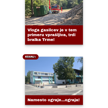
Vloga gasilcev je v tem
primeru vprašljiva, trdi
bralka Trme!
KRANJ+
Namesto ograje...ograja!