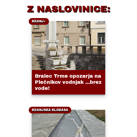
Z NASLOVINICE:
KRANJ+
Bralec Trme opozarja na
Plečnikov vodnjak ...brez
vode!
KRANJSKA KLOBASA