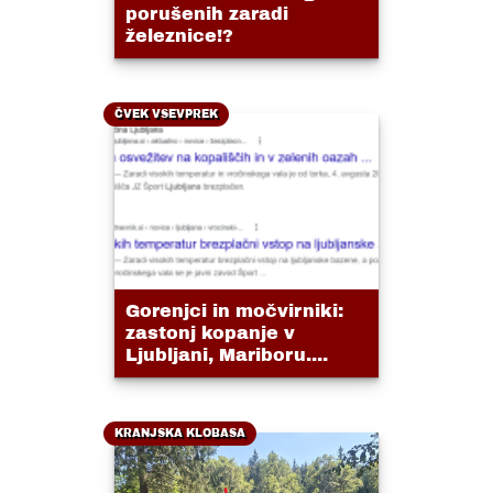
porušenih zaradi
železnice!?
ČVEK VSEVPREK
Gorenjci in močvirniki:
zastonj kopanje v
Ljubljani, Mariboru....
KRANJSKA KLOBASA