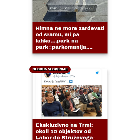
Himna ne more zardevati
od sramu, mi pa
lahko....park na
park=parkomanija....
GLOBUS SLOVENIJE
Ekskluzivno na Trmi:
okoli 15 objektov od
Labor do Struževega