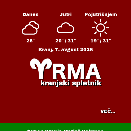
Danes
Jutri
Pojutrišnjem
28°
20° /
31°
19° /
31°
Kranj,
7. avgust 2026
kranjski spletnik
VEČ...