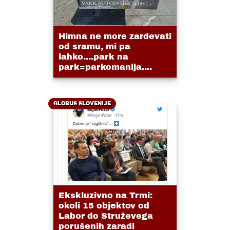
Himna ne more zardevati
od sramu, mi pa
lahko....park na
park=parkomanija....
GLOBUS SLOVENIJE
Ekskluzivno na Trmi:
okoli 15 objektov od
Labor do Struževega
porušenih zaradi