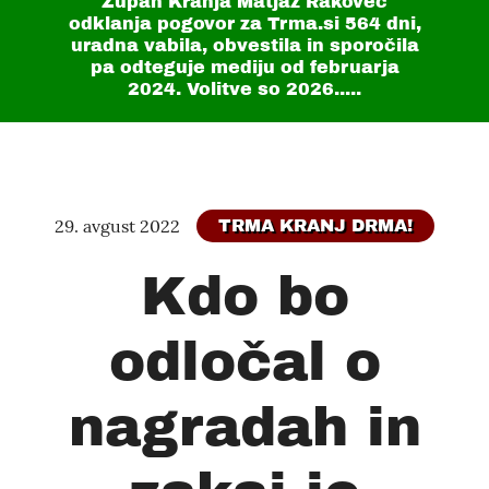
Župan Kranja Matjaž Rakovec
odklanja pogovor za Trma.si
564 dni
,
uradna vabila, obvestila in sporočila
pa odteguje mediju od februarja
2024. Volitve so 2026.....
29. avgust 2022
TRMA KRANJ DRMA!
Kdo bo
odločal o
nagradah in