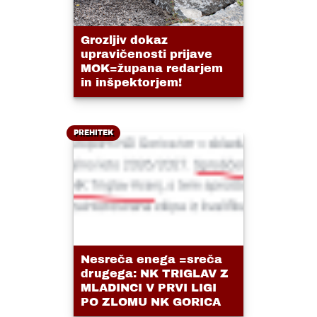
Grozljiv dokaz
upravičenosti prijave
MOK=župana redarjem
in inšpektorjem!
PREHITEK
Nesreča enega =sreča
drugega: NK TRIGLAV Z
MLADINCI V PRVI LIGI
PO ZLOMU NK GORICA