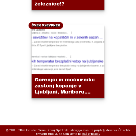
železnice!?
ČVEK VSEVPREK
Gorenjci in močvirniki:
zastonj kopanje v
Ljubljani, Mariboru....
© 2011 - 2026 Društvo Trma, Kranj. Spletnik ustvarjajo člani in prijatelji društva. Če želite
trmariti tudi vi, se nam javite na
naš e-naslov