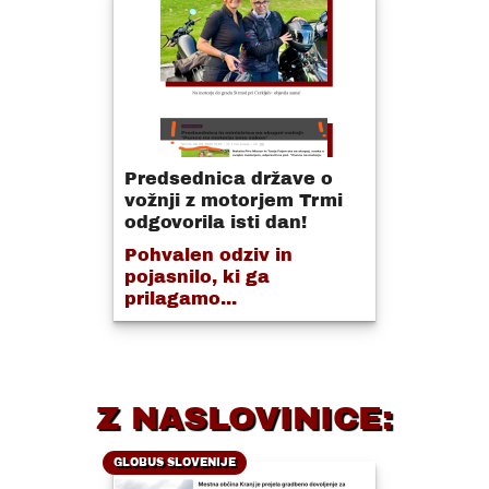
Predsednica države o
vožnji z motorjem Trmi
odgovorila isti dan!
Pohvalen odziv in
pojasnilo, ki ga
prilagamo...
Z NASLOVINICE:
GLOBUS SLOVENIJE