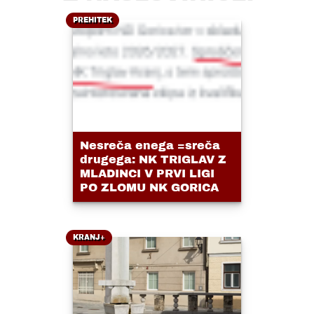
PREHITEK
Nesreča enega =sreča
drugega: NK TRIGLAV Z
MLADINCI V PRVI LIGI
PO ZLOMU NK GORICA
KRANJ+