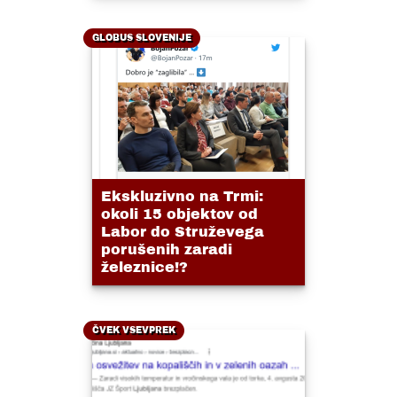
GLOBUS SLOVENIJE
Ekskluzivno na Trmi:
okoli 15 objektov od
Labor do Struževega
porušenih zaradi
železnice!?
ČVEK VSEVPREK