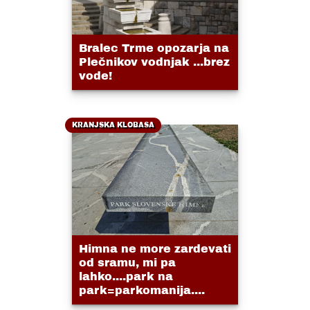
Bralec Trme opozarja na
Plečnikov vodnjak ...brez
vode!
KRANJSKA KLOBASA
Himna ne more zardevati
od sramu, mi pa
lahko....park na
park=parkomanija....