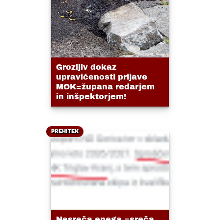
Grozljiv dokaz
upravičenosti prijave
MOK=župana redarjem
in inšpektorjem!
PREHITEK
Nesreča enega =sreča