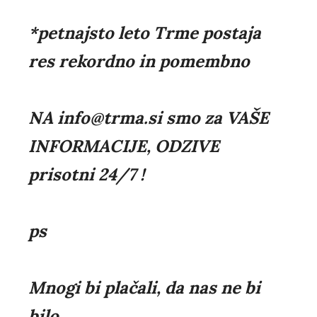
*petnajsto leto Trme postaja
res rekordno in pomembno
NA info@trma.si smo za VAŠE
INFORMACIJE, ODZIVE
prisotni 24/7 !
ps
Mnogi bi plačali, da nas ne bi
bilo....