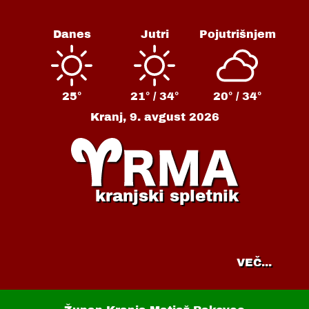
Danes
Jutri
Pojutrišnjem
25°
21° /
34°
20° /
34°
Kranj,
9. avgust 2026
kranjski spletnik
VEČ...