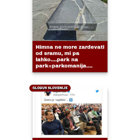
Himna ne more zardevati
od sramu, mi pa
lahko....park na
park=parkomanija....
GLOBUS SLOVENIJE