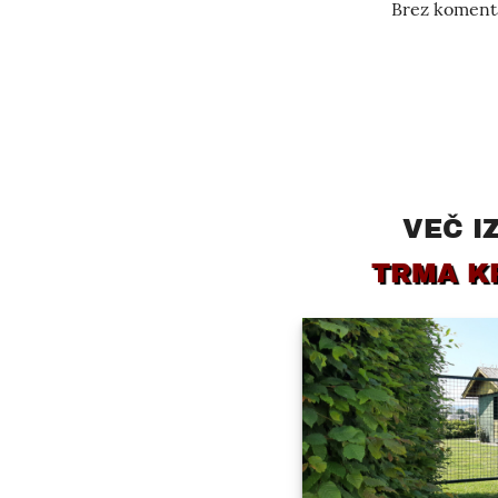
Brez komenta
VEČ I
TRMA K