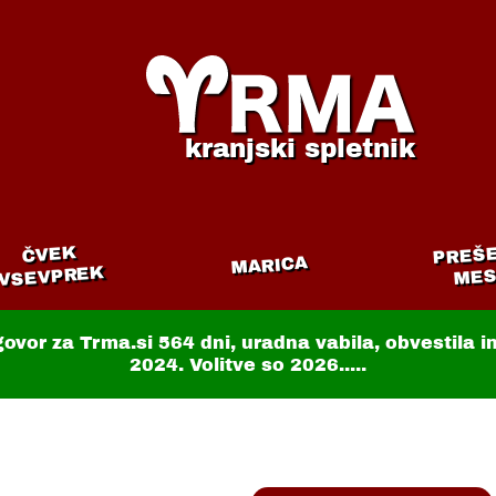
kranjski spletnik
PREŠ
ČVEK
MARICA
VSEVPREK
MES
govor za Trma.si
564 dni
, uradna vabila, obvestila 
2024. Volitve so 2026.....