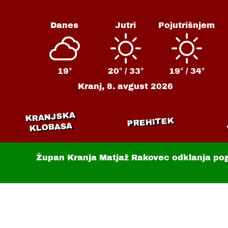
Danes
Jutri
Pojutrišnjem
19°
20° /
33°
19° /
34°
Kranj,
8. avgust 2026
KRANJSKA
PREHITEK
KLOBASA
Župan Kranja Matjaž Rakovec odklanja po