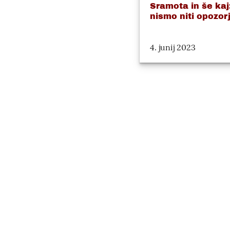
Sramota in še kaj
nismo niti opozorje
4. junij 2023