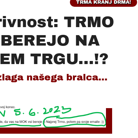
TRMA KRANJ DRMA!
rivnost: TRMO
 BEREJO NA
M TRGU...!?
zlaga našega bralca...