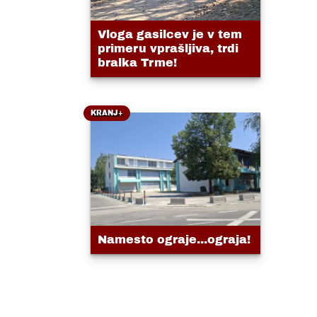
Vloga gasilcev je v tem
primeru vprašljiva, trdi
bralka Trme!
KRANJ+
Namesto ograje...ograja!