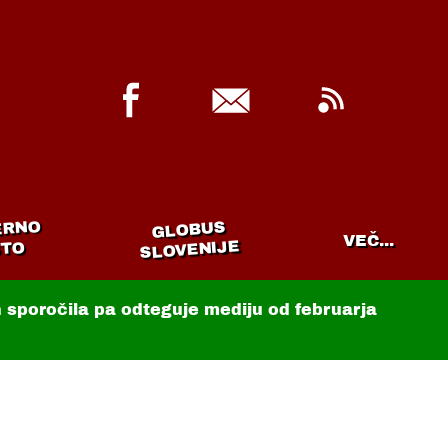
ERNO
GLOBUS
VEČ...
SLOVENIJE
TO
in sporočila pa odteguje mediju od februarja