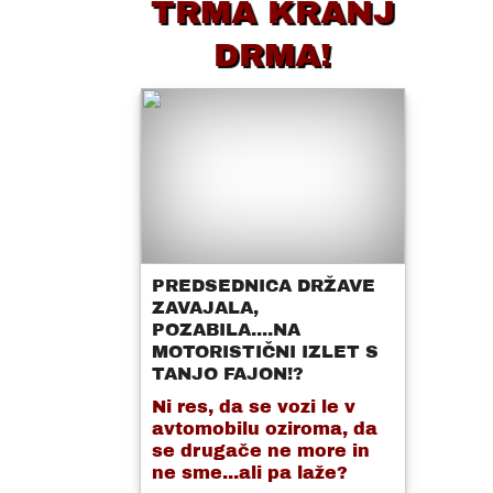
TRMA KRANJ
DRMA!
PREDSEDNICA DRŽAVE
ZAVAJALA,
POZABILA....NA
MOTORISTIČNI IZLET S
TANJO FAJON!?
Ni res, da se vozi le v
avtomobilu oziroma, da
se drugače ne more in
ne sme...ali pa laže?