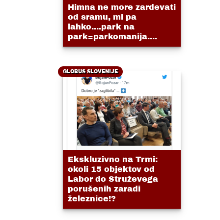
Himna ne more zardevati
od sramu, mi pa
lahko....park na
park=parkomanija....
GLOBUS SLOVENIJE
Ekskluzivno na Trmi:
okoli 15 objektov od
Labor do Struževega
porušenih zaradi
železnice!?