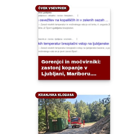
ČVEK VSEVPREK
Gorenjci in močvirniki:
zastonj kopanje v
Ljubljani, Mariboru....
KRANJSKA KLOBASA