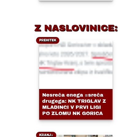
Z NASLOVINICE:
PREHITEK
Nesreča enega =sreča
drugega: NK TRIGLAV Z
MLADINCI V PRVI LIGI
PO ZLOMU NK GORICA
KRANJ+