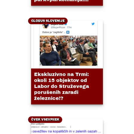
GLOBUS SLOVENIJE
Ekskluzivno na Trmi:
okoli 15 objektov od
Labor do Struževega
porušenih zaradi
železnice!?
ČVEK VSEVPREK