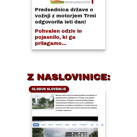
Predsednica države o
vožnji z motorjem Trmi
odgovorila isti dan!
Pohvalen odziv in
pojasnilo, ki ga
prilagamo...
Z NASLOVINICE:
GLOBUS SLOVENIJE