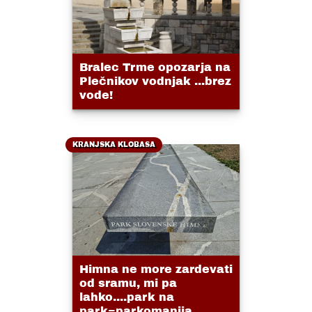
Bralec Trme opozarja na
Plečnikov vodnjak ...brez
vode!
KRANJSKA KLOBASA
Himna ne more zardevati
od sramu, mi pa
lahko....park na
park=parkomanija....