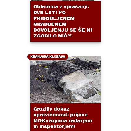
Obletnica z vprašanji:
DVE LETI PO
PRIDOBLJENEM
GRADBENEM
DOVOLJENJU SE ŠE NI
ZGODILO NIČ?!
KRANJSKA KLOBASA
Grozljiv dokaz
upravičenosti prijave
MOK=župana redarjem
in inšpektorjem!