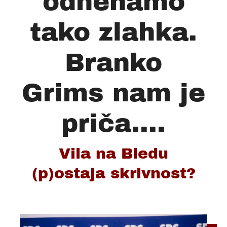
odnehamo
tako zlahka.
Branko
Grims nam je
priča....
Vila na Bledu
(p)ostaja skrivnost?