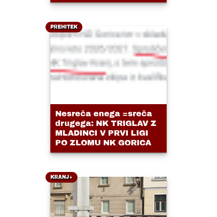
PREHITEK
Nesreča enega =sreča
drugega: NK TRIGLAV Z
MLADINCI V PRVI LIGI
PO ZLOMU NK GORICA
KRANJ+