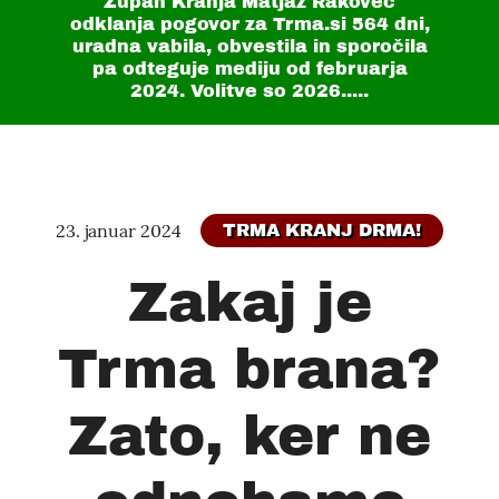
Župan Kranja Matjaž Rakovec
odklanja pogovor za Trma.si
564 dni
,
uradna vabila, obvestila in sporočila
pa odteguje mediju od februarja
2024. Volitve so 2026.....
23. januar 2024
TRMA KRANJ DRMA!
Zakaj je
Trma brana?
Zato, ker ne