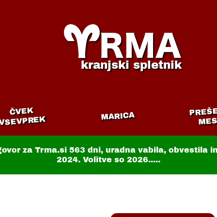
kranjski spletnik
PREŠ
ČVEK
MARICA
VSEVPREK
MES
govor za Trma.si
563 dni
, uradna vabila, obvestila 
2024. Volitve so 2026.....