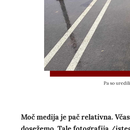
Pa so uredil
Moč medija je pač relativna. Včasi
dosežemo. Tale fotografija /iste