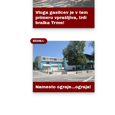
Vloga gasilcev je v tem
primeru vprašljiva, trdi
bralka Trme!
KRANJ+
Namesto ograje...ograja!