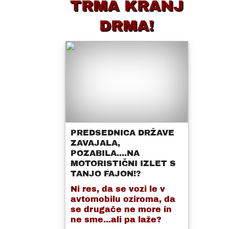
TRMA KRANJ
DRMA!
PREDSEDNICA DRŽAVE
ZAVAJALA,
POZABILA....NA
MOTORISTIČNI IZLET S
TANJO FAJON!?
Ni res, da se vozi le v
avtomobilu oziroma, da
se drugače ne more in
ne sme...ali pa laže?