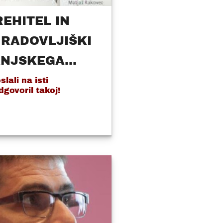
EHITEL IN
RADOVLJIŠKI
NJSKEGA...
lali na isti
govoril takoj!