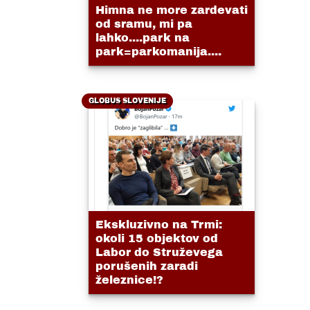
Himna ne more zardevati
od sramu, mi pa
lahko....park na
park=parkomanija....
GLOBUS SLOVENIJE
Ekskluzivno na Trmi:
okoli 15 objektov od
Labor do Struževega
porušenih zaradi
železnice!?