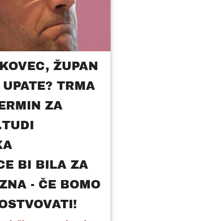
KOVEC, ŽUPAN
I UPATE? TRMA
TERMIN ZA
.TUDI
KA
E BI BILA ZA
ZNA - ČE BOMO
OSTVOVATI!