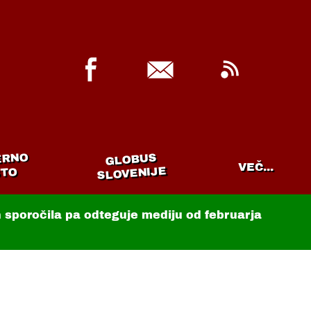
ERNO
GLOBUS
VEČ...
SLOVENIJE
TO
in sporočila pa odteguje mediju od februarja