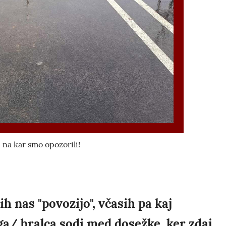
i na kar smo opozorili!
h nas "povozijo", včasih pa kaj
ga/ bralca sodi med dosežke, ker zdaj