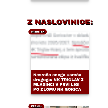
Z NASLOVINICE:
PREHITEK
Nesreča enega =sreča
drugega: NK TRIGLAV Z
MLADINCI V PRVI LIGI
PO ZLOMU NK GORICA
KRANJ+