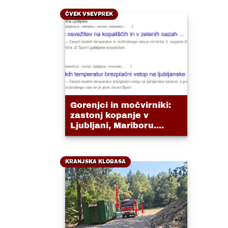
ČVEK VSEVPREK
Gorenjci in močvirniki:
zastonj kopanje v
Ljubljani, Mariboru....
KRANJSKA KLOBASA