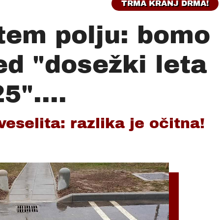
TRMA KRANJ DRMA!
tem polju: bomo
ed "dosežki leta
5"....
eselita: razlika je očitna!