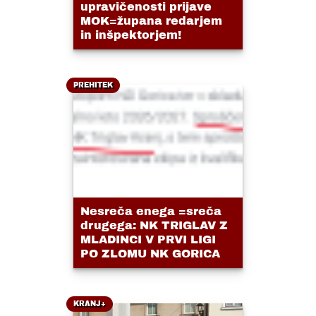
upravičenosti prijave
MOK=župana redarjem
in inšpektorjem!
PREHITEK
Nesreča enega =sreča
drugega: NK TRIGLAV Z
MLADINCI V PRVI LIGI
PO ZLOMU NK GORICA
KRANJ+