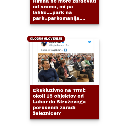
Himna ne more zardevati
od sramu, mi pa
lahko....park na
park=parkomanija....
GLOBUS SLOVENIJE
Ekskluzivno na Trmi:
okoli 15 objektov od
Labor do Struževega
porušenih zaradi
železnice!?