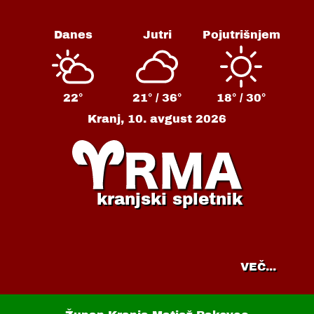
Danes
Jutri
Pojutrišnjem
22°
21° /
36°
18° /
30°
Kranj,
10. avgust 2026
kranjski spletnik
VEČ...