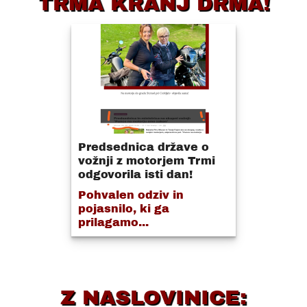
TRMA KRANJ DRMA!
Predsednica države o
vožnji z motorjem Trmi
odgovorila isti dan!
Pohvalen odziv in
pojasnilo, ki ga
prilagamo...
Z NASLOVINICE: