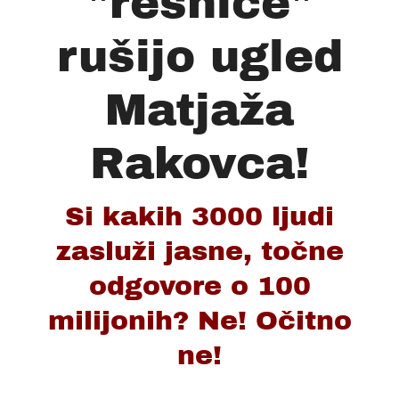
"resnice"
rušijo ugled
Matjaža
Rakovca!
Si kakih 3000 ljudi
zasluži jasne, točne
odgovore o 100
milijonih? Ne! Očitno
ne!