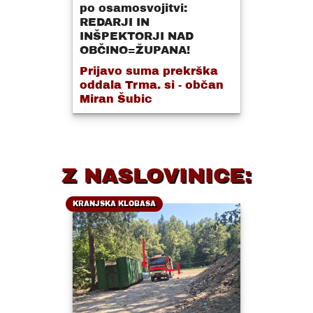
po osamosvojitvi:
REDARJI IN
INŠPEKTORJI NAD
OBČINO=ŽUPANA!
Prijavo suma prekrška
oddala Trma. si - občan
Miran Šubic
Z NASLOVINICE:
KRANJSKA KLOBASA