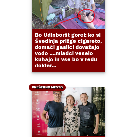
Bo Udinboršt gorel: ko si
Švedinja prižge cigareto,
domači gasilci dovažajo
vodo ....mladci veselo
kuhajo in vse bo v redu
dokler...
PREŠERNO MESTO