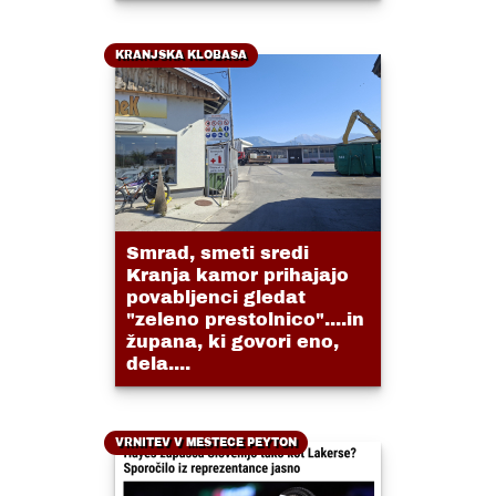
KRANJSKA KLOBASA
Smrad, smeti sredi
Kranja kamor prihajajo
povabljenci gledat
"zeleno prestolnico"....in
župana, ki govori eno,
dela....
VRNITEV V MESTECE PEYTON