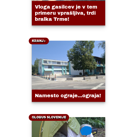
Vloga gasilcev je v tem
primeru vprašljiva, trdi
bralka Trme!
KRANJ+
Namesto ograje...ograja!
GLOBUS SLOVENIJE