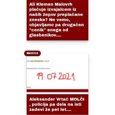
Ali Klemen Malovrh
plačuje izvajalcem iz
naših žepov preplačane
zneske? Ne vemo,
objavljamo pa drugačen
"cenik" enega od
glasbenikov....
MARICA
Aleksander Vrtač MOLČI
, policija pa dela na isti
zadevi že pet let....